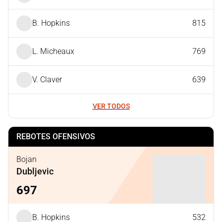
B. Hopkins
815
L. Micheaux
769
V. Claver
639
VER TODOS
REBOTES OFENSIVOS
Bojan
Dubljevic
697
B. Hopkins
532