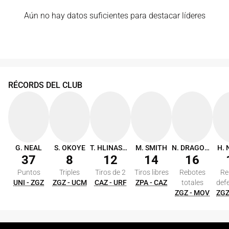
Aún no hay datos suficientes para destacar líderes
RÉCORDS DEL CLUB
G. NEAL
S. OKOYE
T. HLINASON
M. SMITH
N. DRAGOVIC
H.
37
8
12
14
16
Puntos
Triples
Tiros de 2
Tiros libres
Rebotes
Re
UNI - ZGZ
ZGZ - UCM
CAZ - URF
ZPA - CAZ
totales
def
ZGZ - MOV
ZGZ