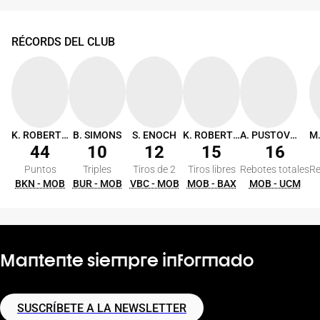
RÉCORDS DEL CLUB
K. ROBERTSON
B. SIMONS
S. ENOCH
K. ROBERTSON
A. PUSTOVYI
44
10
12
15
16
Puntos
Triples
Tiros de 2
Tiros libres
Rebotes totales
Re
BKN - MOB
BUR - MOB
VBC - MOB
MOB - BAX
MOB - UCM
Mantente siempre informado
SUSCRÍBETE A LA NEWSLETTER