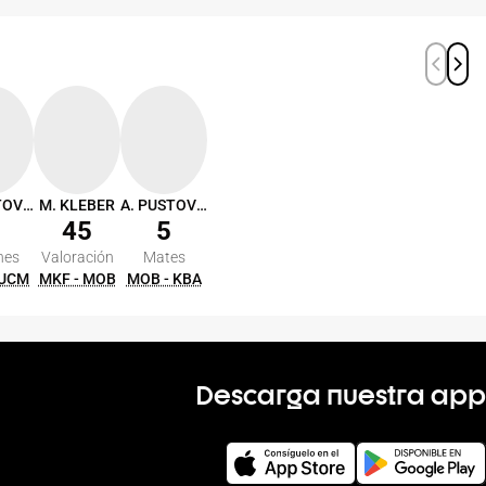
A. PUSTOVYI
M. KLEBER
A. PUSTOVYI
45
5
nes
Valoración
Mates
 UCM
MKF - MOB
MOB - KBA
Descarga nuestra app