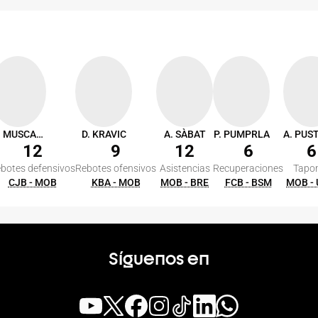
M. MUSCALA
D. KRAVIC
A. SÀBAT
P. PUMPRLA
12
9
12
6
6
botes defensivos
Rebotes ofensivos
Asistencias
Recuperaciones
Tapo
CJB - MOB
KBA - MOB
MOB - BRE
FCB - BSM
MOB -
Síguenos en