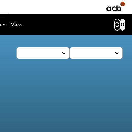
as
Más