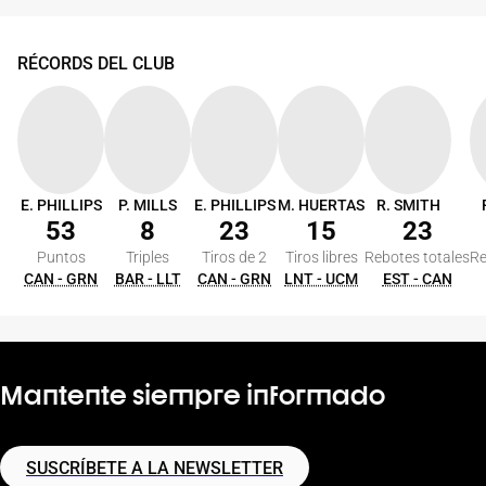
RÉCORDS DEL CLUB
E. PHILLIPS
P. MILLS
E. PHILLIPS
M. HUERTAS
R. SMITH
53
8
23
15
23
Puntos
Triples
Tiros de 2
Tiros libres
Rebotes totales
Re
CAN - GRN
BAR - LLT
CAN - GRN
LNT - UCM
EST - CAN
Mantente siempre informado
SUSCRÍBETE A LA NEWSLETTER