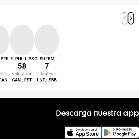
RPER
E. PHILLIPS
G. SHERMADINI
58
7
nes
Valoración
Mates
 CAN
CAN - EST
LNT - SBB
Descarga nuestra app