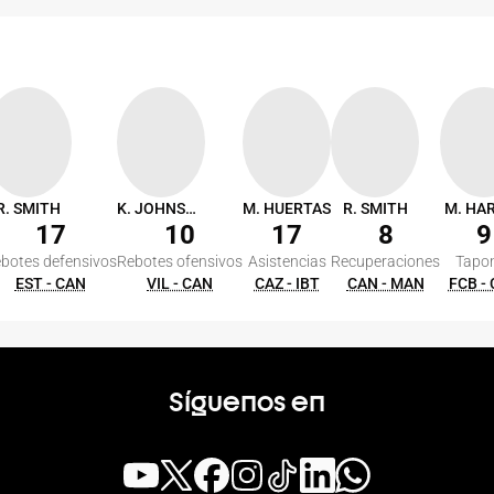
R. SMITH
K. JOHNSON
M. HUERTAS
R. SMITH
M. HA
17
10
17
8
9
botes defensivos
Rebotes ofensivos
Asistencias
Recuperaciones
Tapo
EST - CAN
VIL - CAN
CAZ - IBT
CAN - MAN
FCB -
Síguenos en