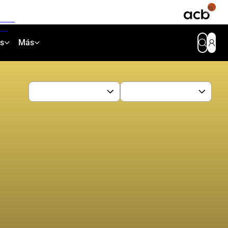
as
Más