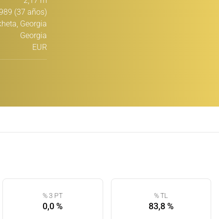
2,17 m
989 (37 años)
heta, Georgia
Georgia
EUR
% 3 PT
% TL
0,0 %
83,8 %