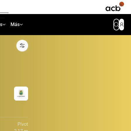
as
Más
Pívot