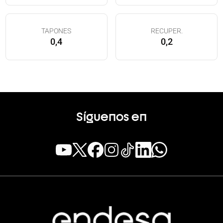
TAPONES
RECUPER.
0,4
0,2
Síguenos en