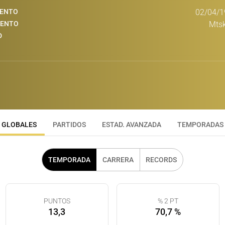
IENTO
02/04/1
IENTO
Mtsk
D
GLOBALES
PARTIDOS
ESTAD. AVANZADA
TEMPORADAS
TEMPORADA
CARRERA
RECORDS
PUNTOS
% 2 PT
13,3
70,7 %