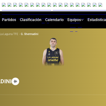
Partidos
Clasificación
Calendario
Equipos
Estadístic
La Laguna TFE
·
G. Shermadini
DINI