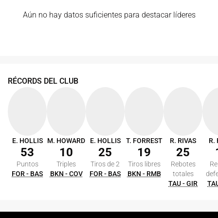
Aún no hay datos suficientes para destacar líderes
RÉCORDS DEL CLUB
E. HOLLIS
M. HOWARD
E. HOLLIS
T. FORREST
R. RIVAS
R.
53
10
25
19
25
Puntos
Triples
Tiros de 2
Tiros libres
Rebotes
Re
FOR - BAS
BKN - COV
FOR - BAS
BKN - RMB
totales
def
TAU - GIR
TAU