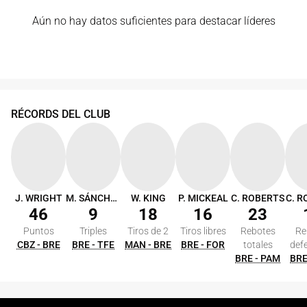
Aún no hay datos suficientes para destacar líderes
RÉCORDS DEL CLUB
J. WRIGHT
M. SÁNCHEZ
W. KING
P. MICKEAL
C. ROBERTS
C. 
46
9
18
16
23
Puntos
Triples
Tiros de 2
Tiros libres
Rebotes
Re
CBZ - BRE
BRE - TFE
MAN - BRE
BRE - FOR
totales
def
BRE - PAM
BRE