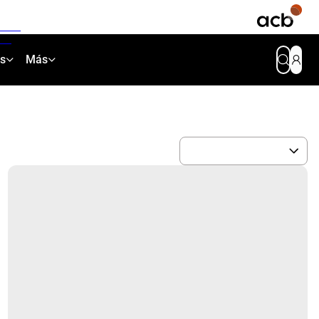
as
Más