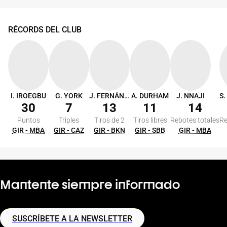
RÉCORDS DEL CLUB
I. IROEGBU
G. YORK
J. FERNÁNDEZ
A. DURHAM
J. NNAJI
30
7
13
11
14
Puntos
Triples
Tiros de 2
Tiros libres
Rebotes totales
Re
GIR - MBA
GIR - CAZ
GIR - BKN
GIR - SBB
GIR - MBA
Mantente siempre informado
SUSCRÍBETE A LA NEWSLETTER