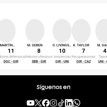
S. MARTÍNEZ
M. GEBEN
O. LIVINGSTON
K. TAYLOR
M. GA
11
8
10
7
4
botes defensivos
Rebotes ofensivos
Asistencias
Recuperaciones
Tapo
DGC - GIR
SBB - GIR
GIR - UNI
GIR - CAZ
UNI -
Síguenos en