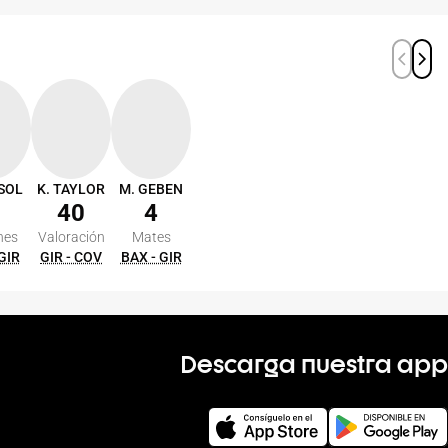
SOL
K. TAYLOR
M. GEBEN
40
4
nes
Valoración
Mates
 GIR
GIR - COV
BAX - GIR
Descarga nuestra app