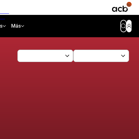
as
Más