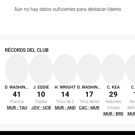
Aún no hay datos suficientes para destacar líderes
RÉCORDS DEL CLUB
D. WASHINGTON
J. EDDIE
H. WRIGHT
D. WASHINGTON
C. KEA
C
41
10
14
17
29
Puntos
Triples
Tiros de 2
Tiros libres
Rebotes
Re
MUR - TAU
JOV - UCB
MUR - AND
CAC - MUR
totales
def
MUR - BRE
MUR