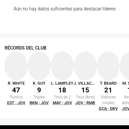
Aún no hay datos suficientes para destacar líderes
RÉCORDS DEL CLUB
R. WHITE
K. GUY
L. LAMPLEY
J. VILLACAMPA
T. BEARD
M.
47
9
18
15
21
Puntos
Triples
Tiros de 2
Tiros libres
Rebotes
Re
EST - JOV
BKN - JOV
MAY - JOV
JOV - RMB
totales
def
GCA - DKV
JOV