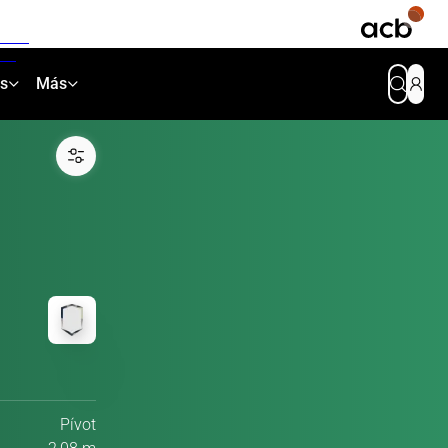
as
Más
Pívot