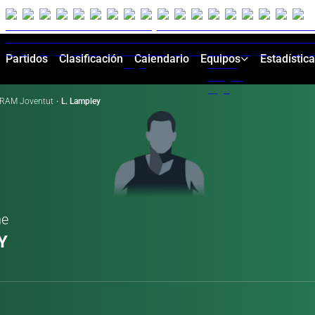
Partidos
Clasificación
Calendario
Equipos
Estadístic
RAM Joventut
·
L. Lampley
ne
Y