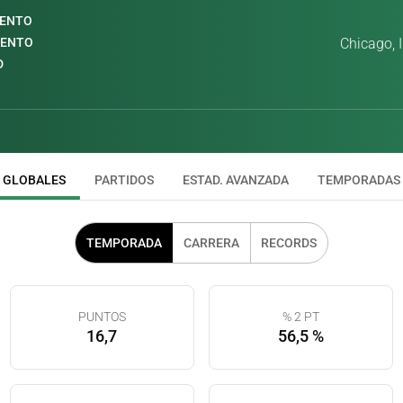
IENTO
IENTO
Chicago, I
D
GLOBALES
PARTIDOS
ESTAD. AVANZADA
TEMPORADAS
TEMPORADA
CARRERA
RECORDS
PUNTOS
% 2 PT
16,7
56,5 %