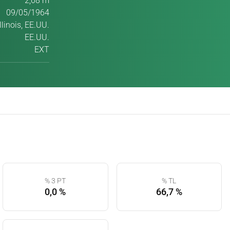
2,08 m
09/05/1964
llinois, EE.UU.
EE.UU.
EXT
% 3 PT
% TL
0,0 %
66,7 %