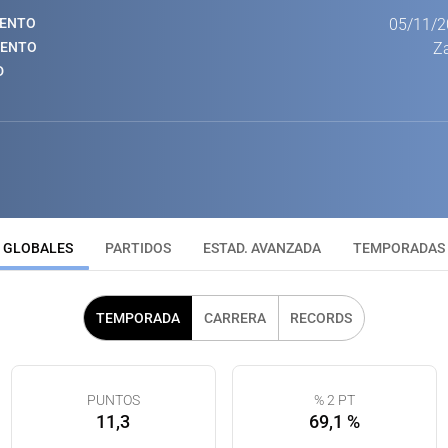
IENTO
05/11/2
IENTO
Za
D
GLOBALES
PARTIDOS
ESTAD. AVANZADA
TEMPORADAS
TEMPORADA
CARRERA
RECORDS
PUNTOS
% 2 PT
11,3
69,1 %