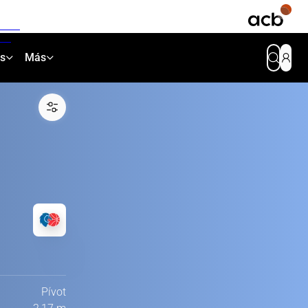
as
Más
Pívot