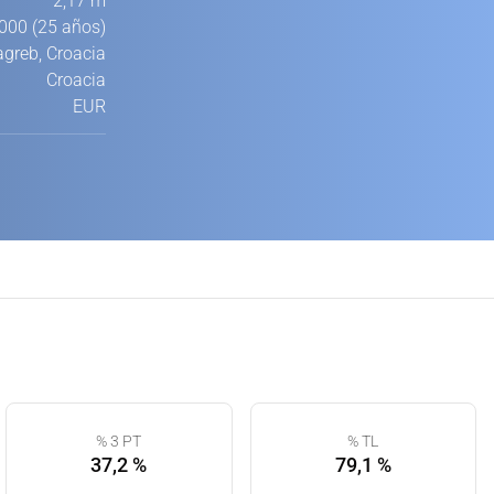
2,17 m
000 (25 años)
greb, Croacia
Croacia
EUR
% 3 PT
% TL
37,2 %
79,1 %