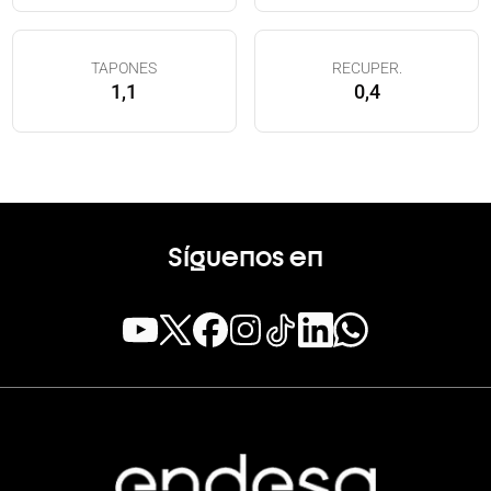
TAPONES
RECUPER.
1,1
0,4
Síguenos en