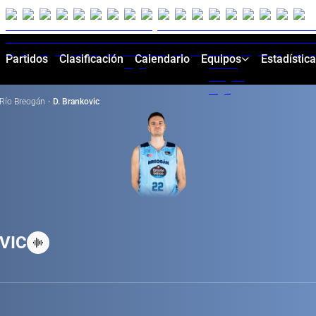
Partidos
Clasificación
Calendario
Equipos
Estadístic
Río Breogán
·
D. Brankovic
VIC