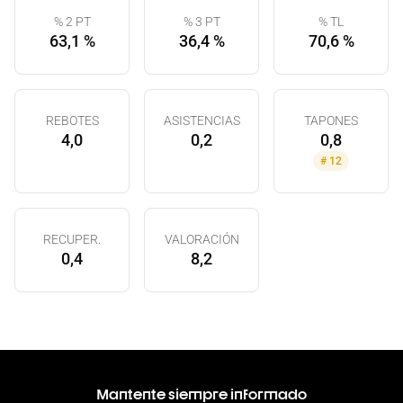
% 2 PT
% 3 PT
% TL
63,1 %
36,4 %
70,6 %
REBOTES
ASISTENCIAS
TAPONES
4,0
0,2
0,8
#
12
RECUPER.
VALORACIÓN
0,4
8,2
Mantente siempre informado