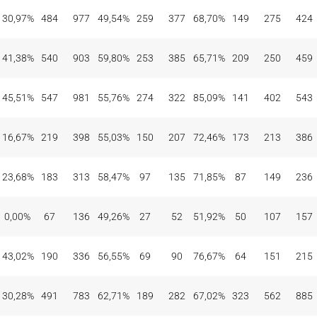
30,97%
484
977
49,54%
259
377
68,70%
149
275
424
41,38%
540
903
59,80%
253
385
65,71%
209
250
459
45,51%
547
981
55,76%
274
322
85,09%
141
402
543
16,67%
219
398
55,03%
150
207
72,46%
173
213
386
23,68%
183
313
58,47%
97
135
71,85%
87
149
236
0,00%
67
136
49,26%
27
52
51,92%
50
107
157
43,02%
190
336
56,55%
69
90
76,67%
64
151
215
30,28%
491
783
62,71%
189
282
67,02%
323
562
885