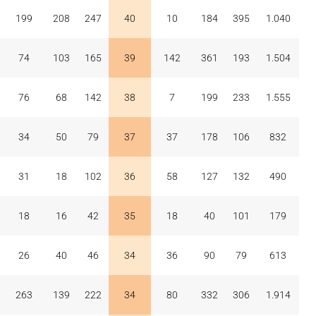
199
208
247
40
10
184
395
1.040
74
103
165
39
142
361
193
1.504
76
68
142
38
7
199
233
1.555
34
50
79
37
37
178
106
832
31
18
102
36
58
127
132
490
18
16
42
35
18
40
101
179
26
40
46
34
36
90
79
613
263
139
222
34
80
332
306
1.914