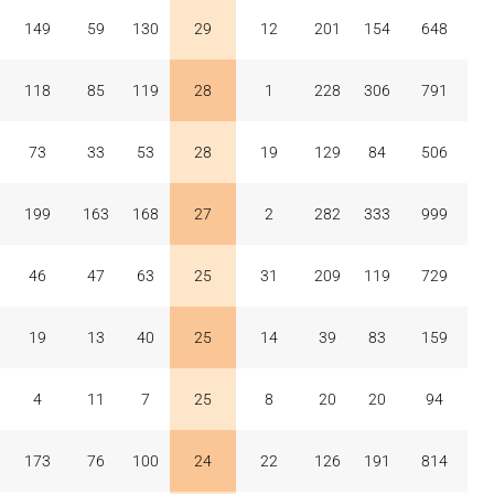
149
59
130
29
12
201
154
648
118
85
119
28
1
228
306
791
73
33
53
28
19
129
84
506
199
163
168
27
2
282
333
999
46
47
63
25
31
209
119
729
19
13
40
25
14
39
83
159
4
11
7
25
8
20
20
94
173
76
100
24
22
126
191
814