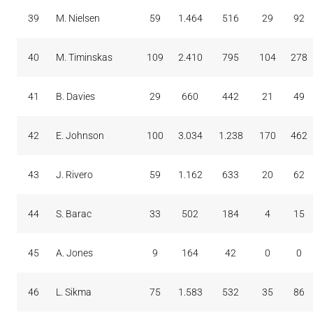
39
M. Nielsen
59
1.464
516
29
92
40
M. Timinskas
109
2.410
795
104
278
41
B. Davies
29
660
442
21
49
42
E. Johnson
100
3.034
1.238
170
462
43
J. Rivero
59
1.162
633
20
62
44
S. Barac
33
502
184
4
15
45
A. Jones
9
164
42
0
0
46
L. Sikma
75
1.583
532
35
86