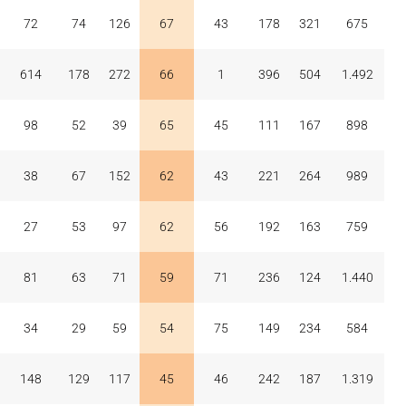
72
74
126
67
43
178
321
675
614
178
272
66
1
396
504
1.492
98
52
39
65
45
111
167
898
38
67
152
62
43
221
264
989
27
53
97
62
56
192
163
759
81
63
71
59
71
236
124
1.440
34
29
59
54
75
149
234
584
148
129
117
45
46
242
187
1.319