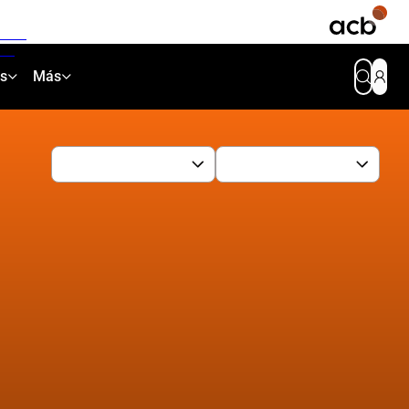
as
Más