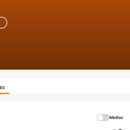
RES
Medias