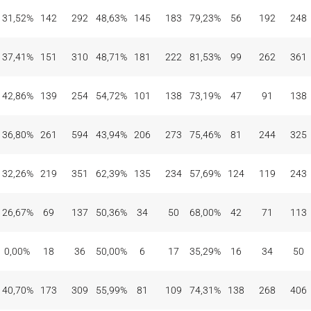
31,52%
142
292
48,63%
145
183
79,23%
56
192
248
37,41%
151
310
48,71%
181
222
81,53%
99
262
361
42,86%
139
254
54,72%
101
138
73,19%
47
91
138
36,80%
261
594
43,94%
206
273
75,46%
81
244
325
32,26%
219
351
62,39%
135
234
57,69%
124
119
243
26,67%
69
137
50,36%
34
50
68,00%
42
71
113
0,00%
18
36
50,00%
6
17
35,29%
16
34
50
40,70%
173
309
55,99%
81
109
74,31%
138
268
406