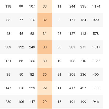
118
99
107
33
11
244
335
1.174
83
77
115
32
5
171
134
929
48
45
58
31
25
127
113
578
389
132
249
30
30
381
271
1.617
124
88
155
30
19
405
240
1.232
35
50
82
30
31
205
236
496
147
116
229
29
11
417
437
1.055
230
106
147
29
13
191
199
946