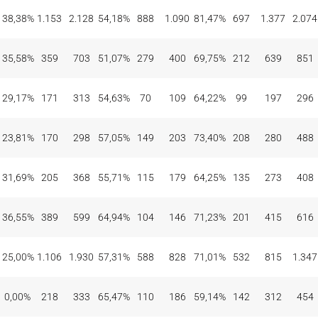
38,38%
1.153
2.128
54,18%
888
1.090
81,47%
697
1.377
2.074
35,58%
359
703
51,07%
279
400
69,75%
212
639
851
29,17%
171
313
54,63%
70
109
64,22%
99
197
296
23,81%
170
298
57,05%
149
203
73,40%
208
280
488
31,69%
205
368
55,71%
115
179
64,25%
135
273
408
36,55%
389
599
64,94%
104
146
71,23%
201
415
616
25,00%
1.106
1.930
57,31%
588
828
71,01%
532
815
1.347
0,00%
218
333
65,47%
110
186
59,14%
142
312
454