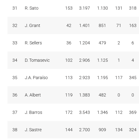
31
R. Sato
153
3.197
1.130
131
318
32
J. Grant
42
1.401
851
71
163
33
R. Sellers
36
1.204
479
2
6
34
D. Tomasevic
102
2.906
1.125
1
4
35
J.A. Paraíso
113
2.923
1.195
117
345
36
A. Albert
119
1.383
482
0
0
37
J. Barros
172
3.543
1.346
112
369
38
J. Sastre
144
2.700
909
134
324