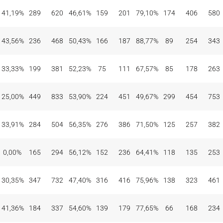
41,19%
289
620
46,61%
159
201
79,10%
174
406
580
43,56%
236
468
50,43%
166
187
88,77%
89
254
343
33,33%
199
381
52,23%
75
111
67,57%
85
178
263
25,00%
449
833
53,90%
224
451
49,67%
299
454
753
33,91%
284
504
56,35%
276
386
71,50%
125
257
382
0,00%
165
294
56,12%
152
236
64,41%
118
135
253
30,35%
347
732
47,40%
316
416
75,96%
138
323
461
41,36%
184
337
54,60%
139
179
77,65%
66
168
234