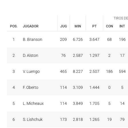
TIROS DE
POS.
JUGADOR
JUG
MIN
PT
CON
INT
TIROS DE
CON
INT
1
B. Branson
209
6.726
3.647
68
196
POS.
JUGADOR
JUG
MIN
PT
2
D. Alston
76
2.587
1.297
2
17
3
V. Luengo
465
8.227
2.507
186
594
4
F. Oberto
114
3.109
1.444
0
5
5
L. Micheaux
114
3.849
1.705
5
14
6
S. Lishchuk
173
2.818
1.265
19
79