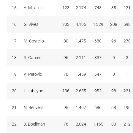
15
A. Miralles
123
2.174
743
35
121
16
G. Vives
233
4.196
1.329
208
598
17
M. Costello
80
1.475
688
96
270
18
R. Garcés
96
2.111
837
0
3
19
K. Perovic
70
1.459
647
0
1
20
L. Labeyrie
136
2.655
952
98
231
21
N. Reuvers
95
1.407
686
68
196
22
J. Doellman
76
2.024
1.165
80
212