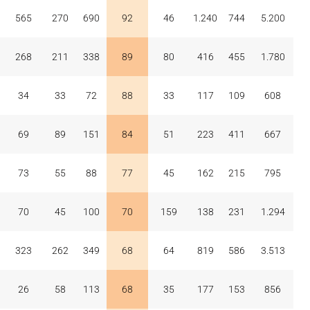
565
270
690
92
46
1.240
744
5.200
268
211
338
89
80
416
455
1.780
34
33
72
88
33
117
109
608
69
89
151
84
51
223
411
667
73
55
88
77
45
162
215
795
70
45
100
70
159
138
231
1.294
323
262
349
68
64
819
586
3.513
26
58
113
68
35
177
153
856