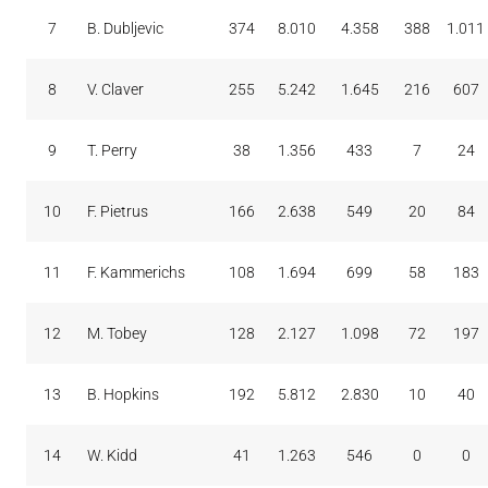
7
B. Dubljevic
374
8.010
4.358
388
1.011
8
V. Claver
255
5.242
1.645
216
607
9
T. Perry
38
1.356
433
7
24
10
F. Pietrus
166
2.638
549
20
84
11
F. Kammerichs
108
1.694
699
58
183
12
M. Tobey
128
2.127
1.098
72
197
13
B. Hopkins
192
5.812
2.830
10
40
14
W. Kidd
41
1.263
546
0
0