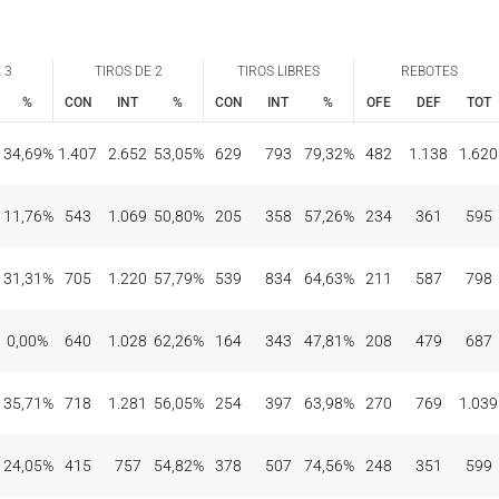
 3
TIROS DE 2
TIROS LIBRES
REBOTES
%
CON
INT
%
CON
INT
%
OFE
DEF
TOT
 3
TIROS DE 2
TIROS LIBRES
REBOTES
%
CON
INT
%
CON
INT
%
OFE
DEF
TOT
34,69%
1.407
2.652
53,05%
629
793
79,32%
482
1.138
1.620
11,76%
543
1.069
50,80%
205
358
57,26%
234
361
595
31,31%
705
1.220
57,79%
539
834
64,63%
211
587
798
0,00%
640
1.028
62,26%
164
343
47,81%
208
479
687
35,71%
718
1.281
56,05%
254
397
63,98%
270
769
1.039
24,05%
415
757
54,82%
378
507
74,56%
248
351
599