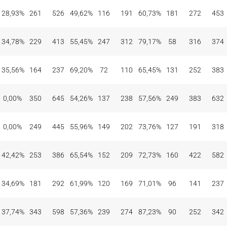
28,93%
261
526
49,62%
116
191
60,73%
181
272
453
34,78%
229
413
55,45%
247
312
79,17%
58
316
374
35,56%
164
237
69,20%
72
110
65,45%
131
252
383
0,00%
350
645
54,26%
137
238
57,56%
249
383
632
0,00%
249
445
55,96%
149
202
73,76%
127
191
318
42,42%
253
386
65,54%
152
209
72,73%
160
422
582
34,69%
181
292
61,99%
120
169
71,01%
96
141
237
37,74%
343
598
57,36%
239
274
87,23%
90
252
342