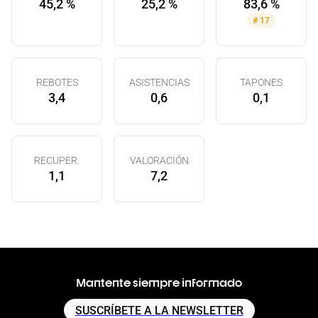
45,2 %
25,2 %
83,6 %
#
17
REBOTES
ASISTENCIAS
TAPONES
3,4
0,6
0,1
RECUPER.
VALORACIÓN
1,1
7,2
Mantente siempre informado
SUSCRÍBETE A LA NEWSLETTER