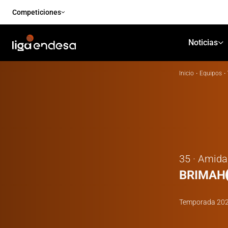
Competiciones
Noticias
Inicio
·
Equipos
·
35 · Amida
BRIMAH
Temporada
20