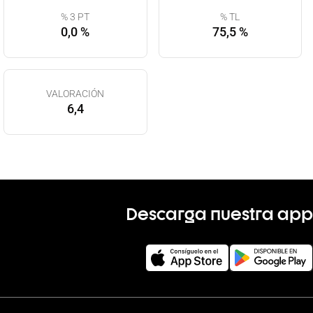
% 3 PT
% TL
0,0 %
75,5 %
VALORACIÓN
6,4
Descarga nuestra app