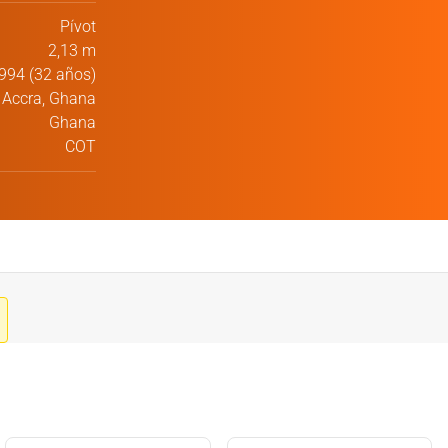
Pívot
2,13 m
994 (32 años)
Accra, Ghana
Ghana
COT