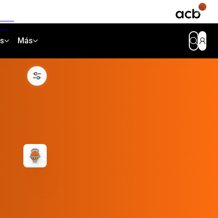
as
Más