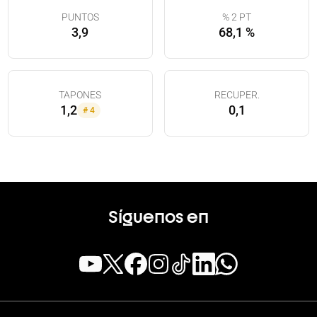
PUNTOS
% 2 PT
3,9
68,1 %
TAPONES
RECUPER.
1,2
0,1
#
4
Síguenos en