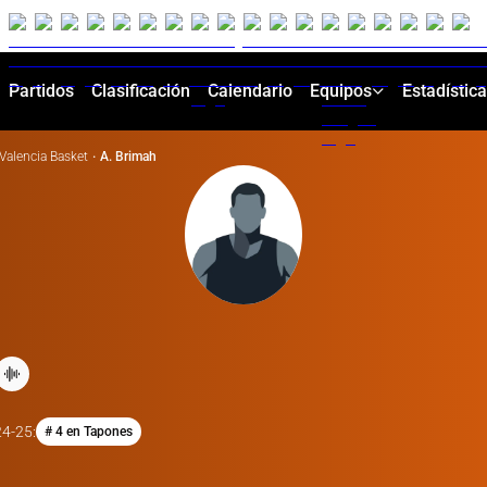
Partidos
Clasificación
Calendario
Equipos
Estadístic
Valencia Basket
·
A. Brimah
24-25
:
# 4 en Tapones