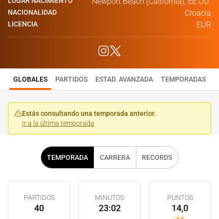
LUGAR NACIMIENTO
Newport Beach (California), EE.UU.
NACIONALIDAD
Croacia
LICENCIA
EUR
GLOBALES
PARTIDOS
ESTAD. AVANZADA
TEMPORADAS
Estás consultando una temporada anterior.
Ir a la última temporada
TEMPORADA
CARRERA
RECORDS
PARTIDOS
MINUTOS
PUNTOS
40
23:02
14,0