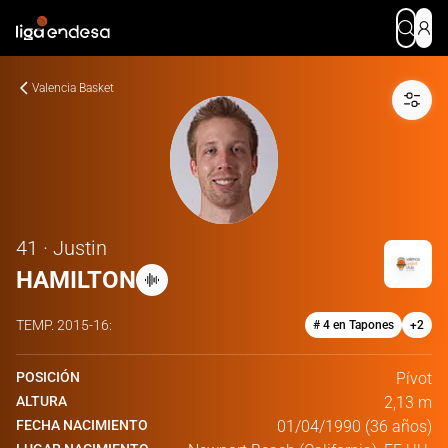
Valencia Basket
41 · Justin
HAMILTON
TEMP.
2015-16
:
# 4 en Tapones
+
2
POSICIÓN
Pívot
ALTURA
2,13 m
FECHA NACIMIENTO
01/04/1990 (36 años)