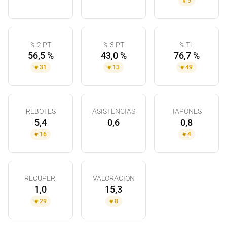
#
5
% 2 PT
% 3 PT
% TL
56,5 %
43,0 %
76,7 %
#
31
#
13
#
49
REBOTES
ASISTENCIAS
TAPONES
5,4
0,6
0,8
#
16
#
4
RECUPER.
VALORACIÓN
1,0
15,3
#
29
#
8