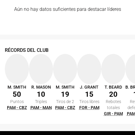
Aún no hay datos suficientes para destacar líderes
RÉCORDS DEL CLUB
M. SMITH
R. MASON
M. SMITH
J. GRANT
T. BEARD
50
10
19
15
20
Puntos
Triples
Tiros de 2
Tiros libres
Rebotes
Re
PAM - CBZ
PAM - MAN
PAM - CBZ
FOR - PAM
totales
def
GIR - PAM
PAM