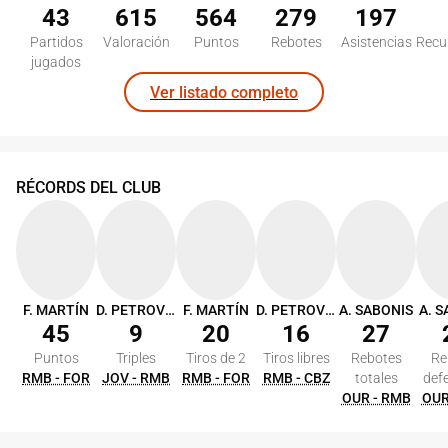
43
615
564
279
197
Partidos
Valoración
Puntos
Rebotes
Asistencias
Recu
jugados
Ver listado completo
RÉCORDS DEL CLUB
F. MARTÍN
D. PETROVIC
F. MARTÍN
D. PETROVIC
A. SABONIS
A. 
45
9
20
16
27
Puntos
Triples
Tiros de 2
Tiros libres
Rebotes
Re
RMB - FOR
JOV - RMB
RMB - FOR
RMB - CBZ
totales
def
OUR - RMB
OUR