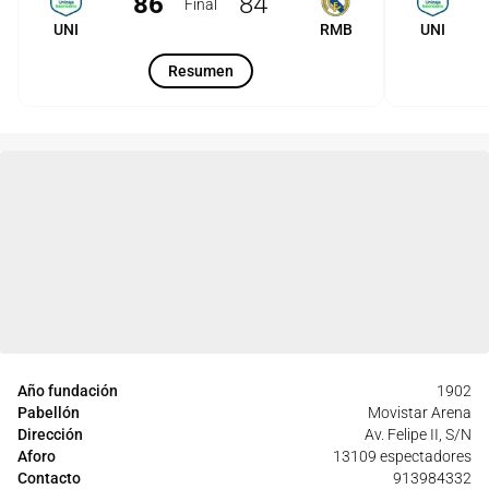
86
84
Final
UNI
RMB
UNI
Resumen
Año fundación
1902
Pabellón
Movistar Arena
Dirección
Av. Felipe II, S/N
Aforo
13109 espectadores
Contacto
913984332