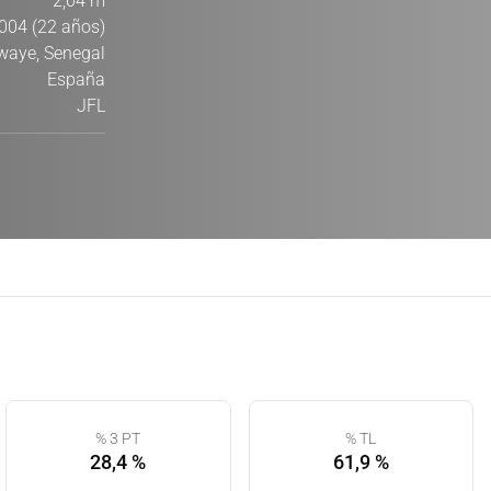
2,04 m
004 (22 años)
waye, Senegal
España
JFL
% 3 PT
% TL
28,4 %
61,9 %