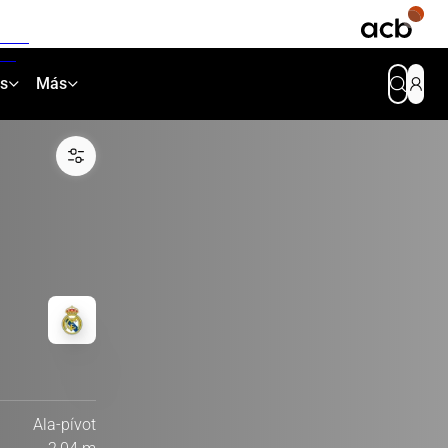
as
Más
Ala-pívot