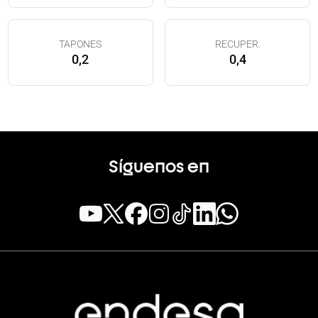
TAPONES
RECUPER.
0,2
0,4
Síguenos en