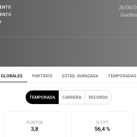
IENTO
26/06/2
IENTO
Guedia
D
GLOBALES
PARTIDOS
ESTAD. AVANZADA
TEMPORADAS
TEMPORADA
CARRERA
RECORDS
PUNTOS
% 2 PT
3,8
56,4 %