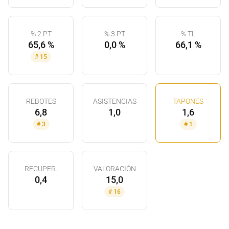
% 2 PT
% 3 PT
% TL
65,6 %
0,0 %
66,1 %
#
15
REBOTES
ASISTENCIAS
TAPONES
6,8
1,0
1,6
#
3
#
1
RECUPER.
VALORACIÓN
0,4
15,0
#
16