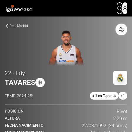
Real Madrid
22 · Edy
TAVARES
TEMP.
2024-25
:
# 1 en Tapones
+
1
POSICIÓN
Pívot
ALTURA
2,20 m
FECHA NACIMIENTO
22/03/1992 (34 años)