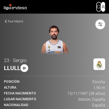
Real Madrid
23 · Sergio
LLULL
POSICIÓN
Escolta
ALTURA
1,90 m
FECHA NACIMIENTO
15/11/1987 (38 años)
LUGAR NACIMIENTO
Mahón, España
NACIONALIDAD
España