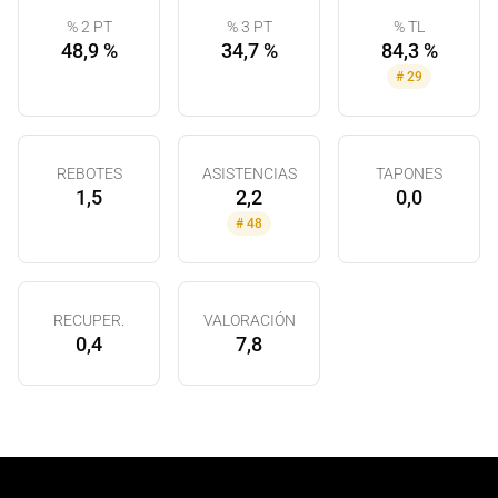
% 2 PT
% 3 PT
% TL
48,9 %
34,7 %
84,3 %
#
29
REBOTES
ASISTENCIAS
TAPONES
1,5
2,2
0,0
#
48
RECUPER.
VALORACIÓN
0,4
7,8