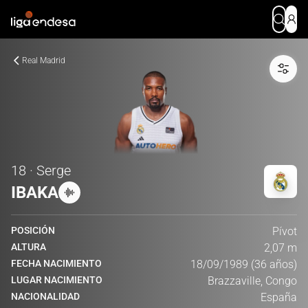
Real Madrid
18 · Serge
IBAKA
POSICIÓN
Pívot
ALTURA
2,07 m
FECHA NACIMIENTO
18/09/1989 (36 años)
LUGAR NACIMIENTO
Brazzaville, Congo
NACIONALIDAD
España