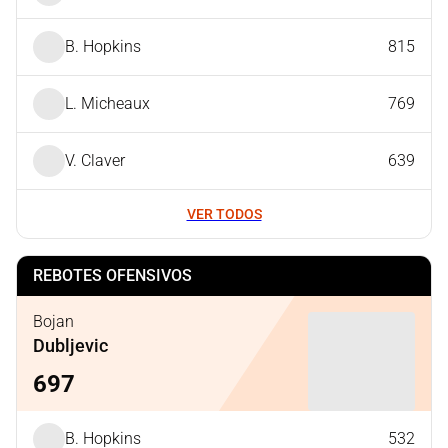
B. Hopkins
815
L. Micheaux
769
V. Claver
639
VER TODOS
REBOTES OFENSIVOS
Bojan
Dubljevic
697
B. Hopkins
532