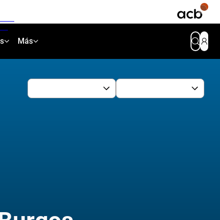
as
Más