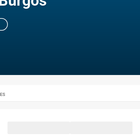
 Burgos
RES