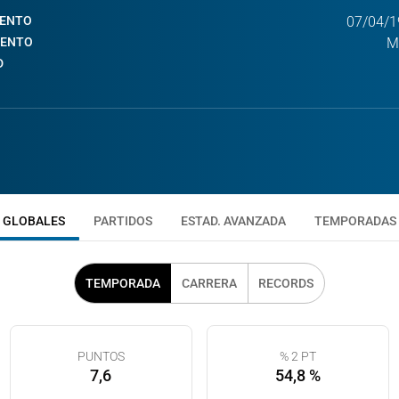
IENTO
07/04/1
IENTO
M
D
GLOBALES
PARTIDOS
ESTAD. AVANZADA
TEMPORADAS
TEMPORADA
CARRERA
RECORDS
PUNTOS
% 2 PT
7,6
54,8 %