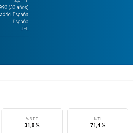
2,01 m
993 (33 años)
adrid, España
España
JFL
% 3 PT
% TL
31,8 %
71,4 %