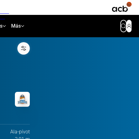
as
Más
Ala-pívot