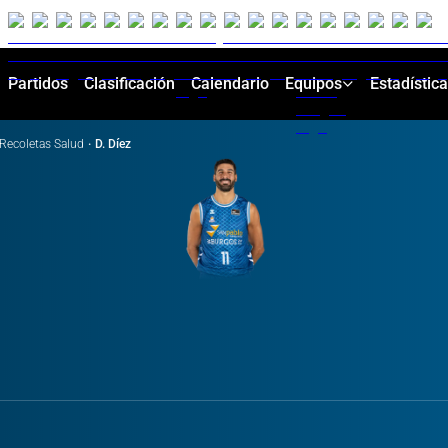
Partidos
Clasificación
Calendario
Equipos
Estadístic
Recoletas Salud
·
D. Díez