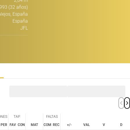
2,04 m
993 (32 años)
lejos, España
España
JFL
ONES
TAP.
FALTAS
PER
FAV
CON
MAT
COM
REC
+/-
VAL
V
D