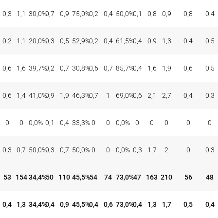
TIROS DE 3
TIROS DE 2
TIROS LIBRES
REBOTES
ASI
BAL
CON
INT
%
CON
INT
%
CON
INT
%
OFE
DEF
TOT
EFE
REC
0,3
1,1
30,0
%
0,7
0,9
75,0
%
0,2
0,4
50,0
%
0,1
0,8
0,9
0,8
0.4
0,2
1,1
20,0
%
0,3
0,5
52,9
%
0,2
0,4
61,5
%
0,4
0,9
1,3
0,4
0.5
0,6
1,6
39,7
%
0,2
0,7
30,8
%
0,6
0,7
85,7
%
0,4
1,6
1,9
0,6
0.5
0,6
1,4
41,0
%
0,9
1,9
46,3
%
0,7
1
69,0
%
0,6
2,1
2,7
0,4
0.3
0
0
0,0
%
0,1
0,4
33,3
%
0
0
0,0
%
0
0
0
0
0
0,3
0,7
50,0
%
0,3
0,7
50,0
%
0
0
0,0
%
0,3
1,7
2
0
0.3
53
154
34,4
%
50
110
45,5
%
54
74
73,0
%
47
163
210
56
48
0,4
1,3
34,4
%
0,4
0,9
45,5
%
0,4
0,6
73,0
%
0,4
1,3
1,7
0,5
0,4