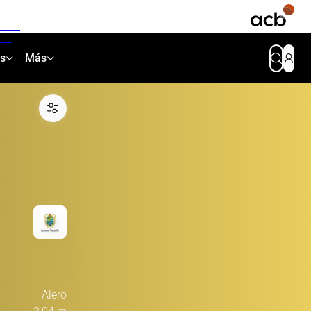
as
Más
Alero