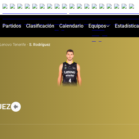
Partidos
Clasificación
Calendario
Equipos
Estadístic
Lenovo Tenerife
·
S. Rodríguez
UEZ