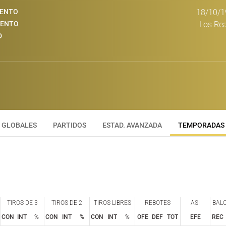
IENTO
18/10/1
IENTO
Los Rea
D
GLOBALES
PARTIDOS
ESTAD. AVANZADA
TEMPORADAS
TIROS DE 3
TIROS DE 2
TIROS LIBRES
REBOTES
ASI
BAL
CON
INT
%
CON
INT
%
CON
INT
%
OFE
DEF
TOT
EFE
REC