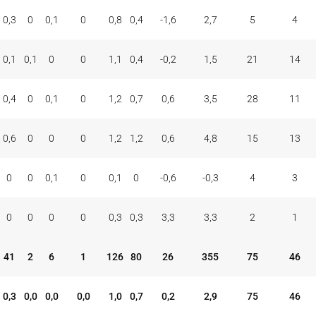
ONES
TAP.
FALTAS
PER
FAV
CON
COM
REC
0,3
0
0,1
0
0,8
0,4
-1,6
2,7
5
4
MAT
+/-
VAL
V
D
0,1
0,1
0
0
1,1
0,4
-0,2
1,5
21
14
0,4
0
0,1
0
1,2
0,7
0,6
3,5
28
11
0,6
0
0
0
1,2
1,2
0,6
4,8
15
13
0
0
0,1
0
0,1
0
-0,6
-0,3
4
3
0
0
0
0
0,3
0,3
3,3
3,3
2
1
41
2
6
1
126
80
26
355
75
46
0,3
0,0
0,0
0,0
1,0
0,7
0,2
2,9
75
46