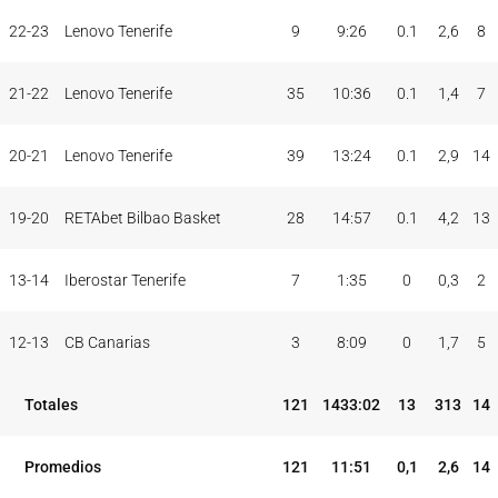
PAR
MIN
PUNTOS
JUG
JUG
TOT
MAX
22-23
Lenovo Tenerife
9
9:26
0.1
2,6
8
TEMP
CLUB
5I
21-22
Lenovo Tenerife
35
10:36
0.1
1,4
7
20-21
Lenovo Tenerife
39
13:24
0.1
2,9
14
19-20
RETAbet Bilbao Basket
28
14:57
0.1
4,2
13
13-14
Iberostar Tenerife
7
1:35
0
0,3
2
12-13
CB Canarias
3
8:09
0
1,7
5
Totales
121
1433:02
13
313
14
Promedios
121
11:51
0,1
2,6
14