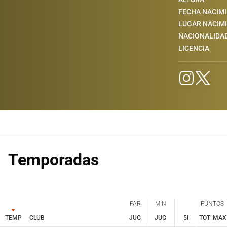
FECHA NACIM
LUGAR NACIM
NACIONALIDA
LICENCIA
Temporadas
PAR
MIN
PUNTOS
TEMP
CLUB
JUG
JUG
5I
TOT
MAX