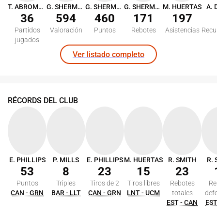
T. ABROMAITIS
G. SHERMADINI
G. SHERMADINI
G. SHERMADINI
M. HUERTAS
36
594
460
171
197
Partidos
Valoración
Puntos
Rebotes
Asistencias
Recu
jugados
Ver listado completo
RÉCORDS DEL CLUB
E. PHILLIPS
P. MILLS
E. PHILLIPS
M. HUERTAS
R. SMITH
R.
53
8
23
15
23
Puntos
Triples
Tiros de 2
Tiros libres
Rebotes
Re
CAN - GRN
BAR - LLT
CAN - GRN
LNT - UCM
totales
def
EST - CAN
EST