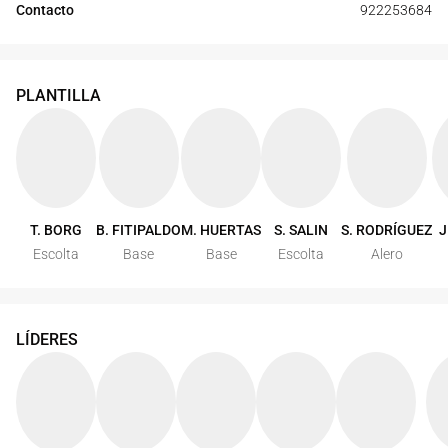
Contacto
922253684
PLANTILLA
T. BORG
B. FITIPALDO
M. HUERTAS
S. SALIN
S. RODRÍGUEZ
J
Escolta
Base
Base
Escolta
Alero
LÍDERES