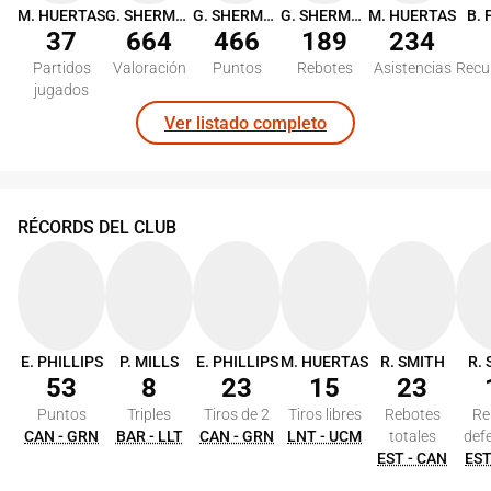
M. HUERTAS
G. SHERMADINI
G. SHERMADINI
G. SHERMADINI
M. HUERTAS
37
664
466
189
234
Partidos
Valoración
Puntos
Rebotes
Asistencias
Recu
jugados
Ver listado completo
RÉCORDS DEL CLUB
E. PHILLIPS
P. MILLS
E. PHILLIPS
M. HUERTAS
R. SMITH
R.
53
8
23
15
23
Puntos
Triples
Tiros de 2
Tiros libres
Rebotes
Re
CAN - GRN
BAR - LLT
CAN - GRN
LNT - UCM
totales
def
EST - CAN
EST