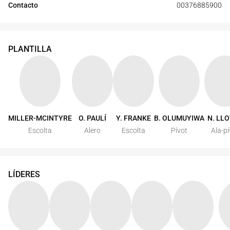
Contacto
00376885900
PLANTILLA
MILLER-MCINTYRE
O. PAULÍ
Y. FRANKE
B. OLUMUYIWA
N. LL
Escolta
Alero
Escolta
Pívot
Ala-pí
LÍDERES