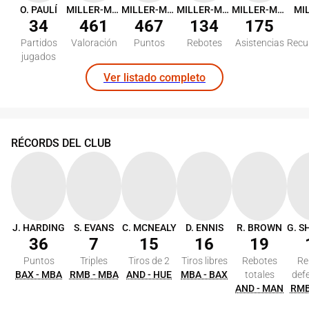
O. PAULÍ
MILLER-MCINTYRE
MILLER-MCINTYRE
MILLER-MCINTYRE
MILLER-MCINTYRE
34
461
467
134
175
Partidos
Valoración
Puntos
Rebotes
Asistencias
Recu
jugados
Ver listado completo
RÉCORDS DEL CLUB
J. HARDING
S. EVANS
C. MCNEALY
D. ENNIS
R. BROWN
36
7
15
16
19
Puntos
Triples
Tiros de 2
Tiros libres
Rebotes
Re
BAX - MBA
RMB - MBA
AND - HUE
MBA - BAX
totales
def
AND - MAN
RMB