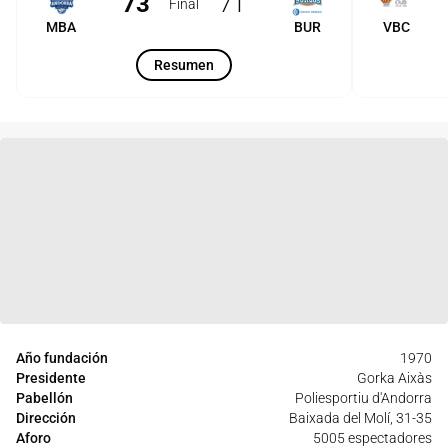
73
71
Final
MBA
BUR
VBC
Resumen
Año fundación
1970
Presidente
Gorka Aixàs
Pabellón
Poliesportiu d'Andorra
Dirección
Baixada del Molí, 31-35
Aforo
5005 espectadores