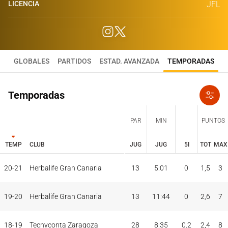
LICENCIA
JFL
GLOBALES
PARTIDOS
ESTAD. AVANZADA
TEMPORADAS
Temporadas
PAR
MIN
PUNTOS
TEMP
CLUB
JUG
JUG
5I
TOT
MAX
JUG
JUG
TOT
MAX
20-21
Herbalife Gran Canaria
13
5:01
0
1,5
3
PAR
MIN
PUNTOS
TEMP
CLUB
5I
19-20
Herbalife Gran Canaria
13
11:44
0
2,6
7
18-19
Tecnyconta Zaragoza
28
8:35
0.2
2,4
8