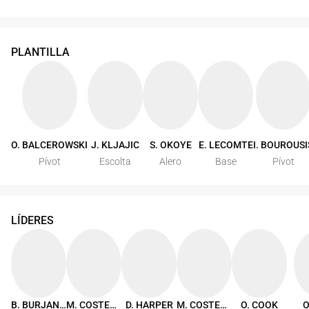
PLANTILLA
O. BALCEROWSKI
J. KLJAJIC
S. OKOYE
E. LECOMTE
I. BOUROUSI
Pívot
Escolta
Alero
Base
Pívot
LÍDERES
B. BURJANADZE
M. COSTELLO
D. HARPER
M. COSTELLO
O. COOK
O