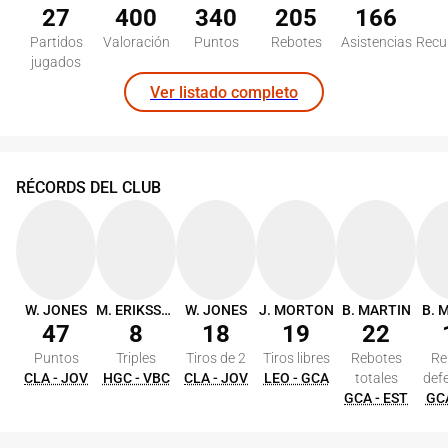
27
400
340
205
166
Partidos
Valoración
Puntos
Rebotes
Asistencias
Recu
jugados
Ver listado completo
RÉCORDS DEL CLUB
W. JONES
M. ERIKSSON
W. JONES
J. MORTON
B. MARTIN
B. 
47
8
18
19
22
Puntos
Triples
Tiros de 2
Tiros libres
Rebotes
Re
CLA - JOV
HGC - VBC
CLA - JOV
LEO - GCA
totales
def
GCA - EST
GCA