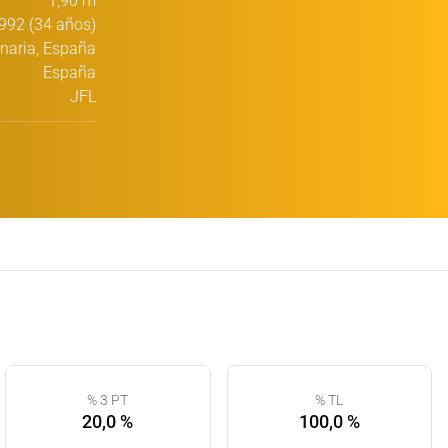
1,90 m
992 (34 años)
naria, España
España
JFL
% 3 PT
% TL
20,0 %
100,0 %