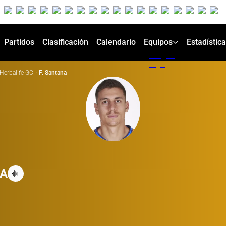
Partidos
Clasificación
Calendario
Equipos
Estadístic
Herbalife GC
·
F. Santana
A