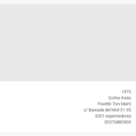
1970
Gorka Aixàs
Pavelló Toni Martí
c/ Baixada del Molí 31-35
5001 espectadores
00376885900