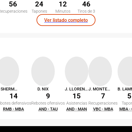
56
24
12
46
Recuperaciones
Tapones
Minutos
Tiros de 3
Ver listado completo
G. SHERMADINI
D. NIX
J. LLORENTE
J. MONTERO
14
9
15
7
5
botes defensivos
Rebotes ofensivos
Asistencias
Recuperaciones
Tapo
RMB - MBA
AND - TAU
AND - MAN
VBC - MBA
MBA -