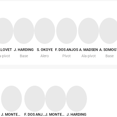
LLOVET
J. HARDING
S. OKOYE
F. DOS ANJOS
A. MADSEN
A. SOMOG
a-pívot
Base
Alero
Pívot
Ala-pívot
Base
J. MONTERO
F. DOS ANJOS
J. MONTERO
J. HARDING