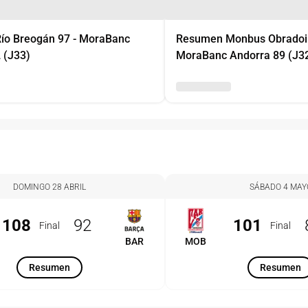
ío Breogán 97 - MoraBanc
Resumen Monbus Obradoir
 (J33)
MoraBanc Andorra 89 (J3
DOMINGO 28 ABRIL
SÁBADO 4 MAY
108
92
101
Final
Final
BAR
MOB
Resumen
Resumen