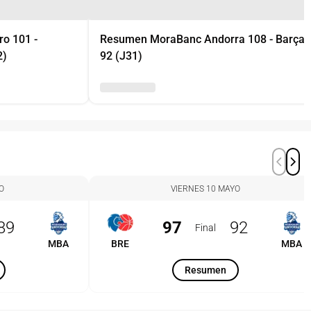
o 101 -
Resumen MoraBanc Andorra 108 - Barça
2)
92 (J31)
O
VIERNES 10 MAYO
89
97
92
Final
MBA
BRE
MBA
Resumen