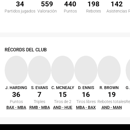
34
559
440
198
142
Partidos jugados
Valoración
Puntos
Rebotes
Asistencias
RÉCORDS DEL CLUB
J. HARDING
S. EVANS
C. MCNEALY
D. ENNIS
R. BROWN
36
7
15
16
19
Puntos
Triples
Tiros de 2
Tiros libres
Rebotes totales
Re
BAX - MBA
RMB - MBA
AND - HUE
MBA - BAX
AND - MAN