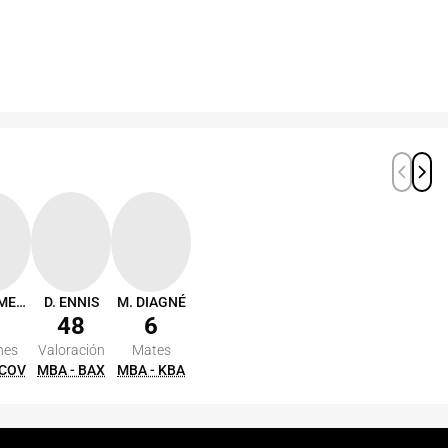
B. LAMMERS
D. ENNIS
M. DIAGNÉ
48
6
nes
Valoración
Mates
 COV
MBA - BAX
MBA - KBA