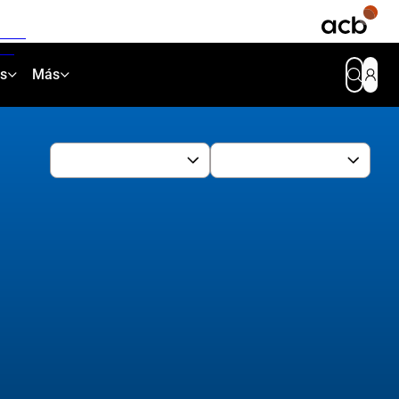
as
Más