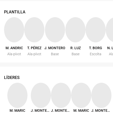
PLANTILLA
M. ANDRIC
T. PÉREZ
J. MONTERO
R. LUZ
T. BORG
N. 
Ala-pívot
Ala-pívot
Base
Base
Escolta
Al
LÍDERES
M. MARIC
J. MONTERO
J. MONTERO
M. MARIC
J. MONTERO