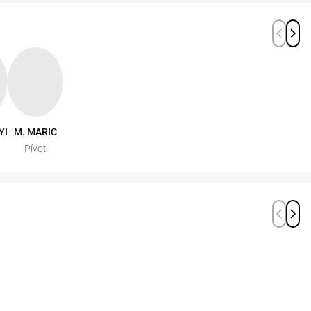
YI
M. MARIC
Pívot