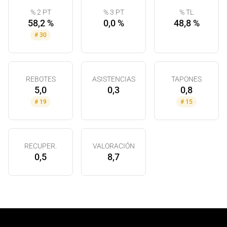
% 2 PT
% 3 PT
% TL
58,2 %
0,0 %
48,8 %
#
30
REBOTES
ASISTENCIAS
TAPONES
5,0
0,3
0,8
#
19
#
15
RECUPER.
VALORACIÓN
0,5
8,7