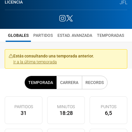
LICENCIA
JFL
GLOBALES
PARTIDOS
ESTAD. AVANZADA
TEMPORADAS
Estás consultando una temporada anterior.
Ir a la última temporada
TEMPORADA
CARRERA
RECORDS
PARTIDOS
MINUTOS
PUNTOS
31
18:28
6,5