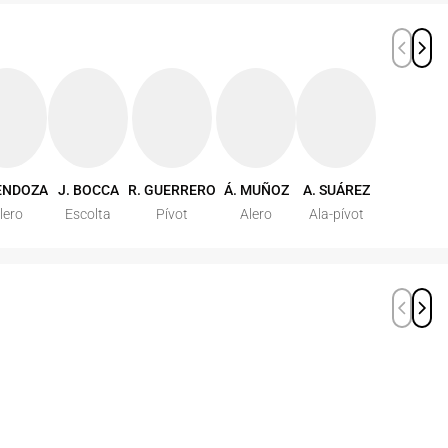
ENDOZA
J. BOCCA
R. GUERRERO
Á. MUÑOZ
A. SUÁREZ
lero
Escolta
Pívot
Alero
Ala-pívot