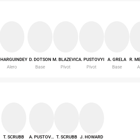
. HARGUINDEY
D. DOTSON
M. BLAZEVIC
A. PUSTOVYI
A. GRELA
R. M
Alero
Base
Pívot
Pívot
Base
A
T. SCRUBB
A. PUSTOVYI
T. SCRUBB
J. HOWARD