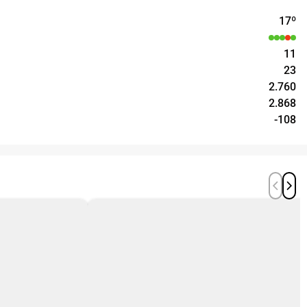
17
º
11
23
2.760
2.868
-108