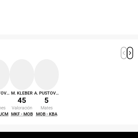
A. PUSTOVYI
M. KLEBER
A. PUSTOVYI
45
5
nes
Valoración
Mates
 UCM
MKF - MOB
MOB - KBA