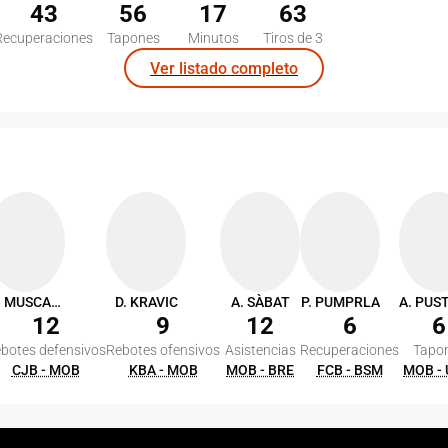
43
56
17
63
Recuperaciones
Tapones
Minutos
Tiros de 3
Ver listado completo
M. MUSCALA
D. KRAVIC
A. SÀBAT
P. PUMPRLA
12
9
12
6
6
botes defensivos
Rebotes ofensivos
Asistencias
Recuperaciones
Tapo
CJB - MOB
KBA - MOB
MOB - BRE
FCB - BSM
MOB -