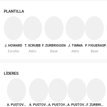
PLANTILLA
J. HOWARD
T. SCRUBB
F. ZURBRIGGEN
J. TIMMA
P. FIGUERAS
P
Escolta
Alero
Base
Alero
Base
LÍDERES
A. PUSTOVYI
A. PUSTOVYI
A. PUSTOVYI
A. PUSTOVYI
F. ZURBRIGGEN