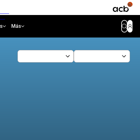
as
Más