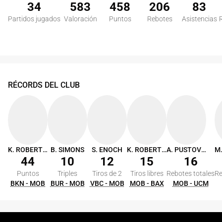
34
583
458
206
83
Partidos jugados
Valoración
Puntos
Rebotes
Asistencias
RÉCORDS DEL CLUB
K. ROBERTSON
B. SIMONS
S. ENOCH
K. ROBERTSON
A. PUSTOVYI
44
10
12
15
16
Puntos
Triples
Tiros de 2
Tiros libres
Rebotes totales
Re
BKN - MOB
BUR - MOB
VBC - MOB
MOB - BAX
MOB - UCM