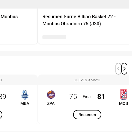
- Monbus
Resumen Surne Bilbao Basket 72 -
Monbus Obradoiro 75 (J30)
O
JUEVES 9 MAYO
89
75
81
Final
MBA
ZPA
MOB
Resumen