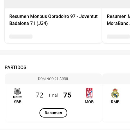
Resumen Monbus Obradoiro 97 - Joventut
Resumen M
Badalona 71 (J34)
MoraBanc 
PARTIDOS
DOMINGO 21 ABRIL
72
75
Final
SBB
MOB
RMB
Resumen