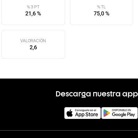
% 3 PT
% TL
21,6 %
75,0 %
VALORACIÓN
2,6
Descarga nuestra app