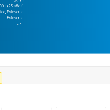
1,97 m
001 (25 años)
ice, Eslovenia
Eslovenia
JFL