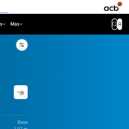
as
Más
Base