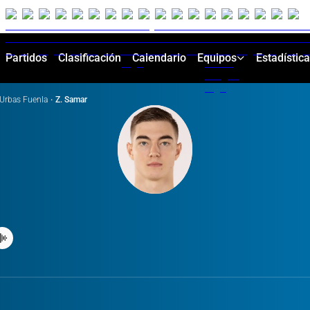
Partidos
Clasificación
Calendario
Equipos
Estadístic
Urbas Fuenla
·
Z. Samar