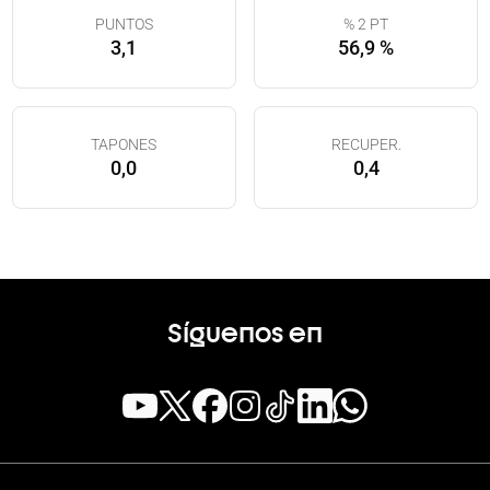
PUNTOS
% 2 PT
3,1
56,9 %
TAPONES
RECUPER.
0,0
0,4
Síguenos en