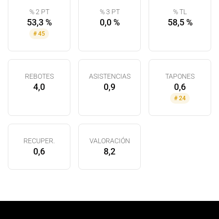
% 2 PT
% 3 PT
% TL
53,3 %
0,0 %
58,5 %
#
45
REBOTES
ASISTENCIAS
TAPONES
4,0
0,9
0,6
#
24
RECUPER.
VALORACIÓN
0,6
8,2