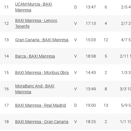
UCAM Murcia - BAXI
11
D
13:47
6
2/5 
Manresa
BAXI Manresa - Lenovo
12
V
17:13
4
2/7 
Tenerife
13
Gran Canaria - BAXI Manresa
V
15:03
12
4/7 
14
Barça - BAXI Manresa
V
18:58
5
2/11 
15
BAXI Manresa - Monbus Obra
V
14:43
2
1/3 
MoraBanc And - BAXI
16
V
13:49
8
3/3 1
Manresa
17
BAXI Manresa - Real Madrid
D
19:00
13
5/9 
18
BAXI Manresa - Gran Canaria
V
18:25
2
1/1 1