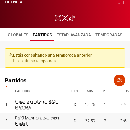
LICENCIA
JFL
GLOBALES
PARTIDOS
ESTAD. AVANZADA
TEMPORADAS
Estás consultando una temporada anterior.
Ir a la última temporada
Partidos
J
PARTIDOS
RES.
MIN
PT
T2
J
PARTIDOS
Casademont Zgz - BAXI
RES.
MIN
PT
T2
1
D
13:25
1
0/0 
Manresa
BAXI Manresa - Valencia
2
D
22:59
7
2/5 
Basket