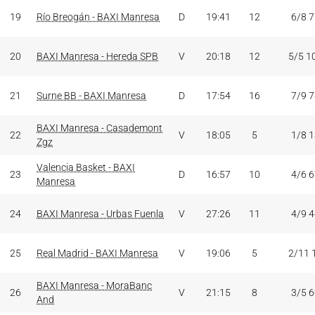
19
Río Breogán - BAXI Manresa
D
19:41
12
6/8 
20
BAXI Manresa - Hereda SPB
V
20:18
12
5/5 1
21
Surne BB - BAXI Manresa
D
17:54
16
7/9 
BAXI Manresa - Casademont
22
V
18:05
5
1/8 
Zgz
Valencia Basket - BAXI
23
D
16:57
10
4/6 
Manresa
24
BAXI Manresa - Urbas Fuenla
V
27:26
11
4/9 
25
Real Madrid - BAXI Manresa
V
19:06
5
2/11 
BAXI Manresa - MoraBanc
26
V
21:15
8
3/5 
And