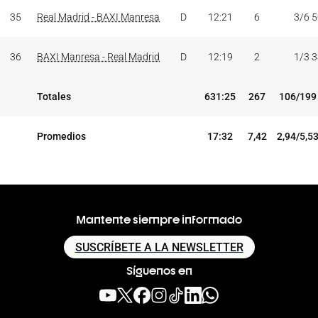
35
Real Madrid - BAXI Manresa
D
12:21
6
3/6 
36
BAXI Manresa - Real Madrid
D
12:19
2
1/3 
Totales
631:25
267
106/199
Promedios
17:32
7,42
2,94/5,5
Mantente siempre informado
SUSCRÍBETE A LA NEWSLETTER
Síguenos en