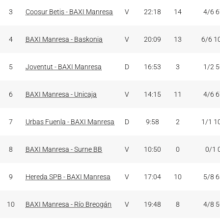
3
Coosur Betis - BAXI Manresa
V
22:18
14
4/6 
4
BAXI Manresa - Baskonia
V
20:09
13
6/6 1
5
Joventut - BAXI Manresa
D
16:53
3
1/2 
6
BAXI Manresa - Unicaja
V
14:15
11
4/6 
7
Urbas Fuenla - BAXI Manresa
D
9:58
2
1/1 1
8
BAXI Manresa - Surne BB
V
10:50
0
0/1 
9
Hereda SPB - BAXI Manresa
V
17:04
10
5/8 
10
BAXI Manresa - Río Breogán
V
19:48
8
4/8 