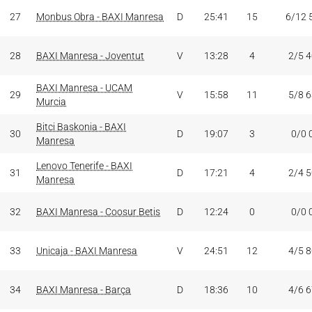
27
Monbus Obra - BAXI Manresa
D
25:41
15
6/12 
28
BAXI Manresa - Joventut
V
13:28
4
2/5 
BAXI Manresa - UCAM
29
V
15:58
11
5/8 
Murcia
Bitci Baskonia - BAXI
30
D
19:07
3
0/0 
Manresa
Lenovo Tenerife - BAXI
31
D
17:21
4
2/4 
Manresa
32
BAXI Manresa - Coosur Betis
D
12:24
0
0/0 
33
Unicaja - BAXI Manresa
V
24:51
12
4/5 
34
BAXI Manresa - Barça
D
18:36
10
4/6 