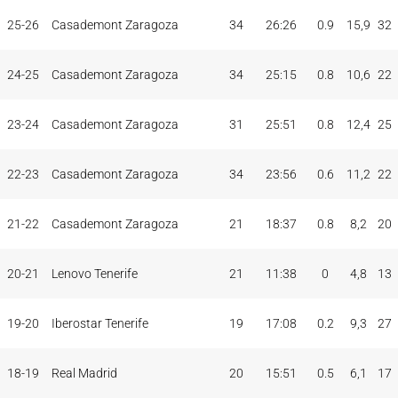
PAR
MIN
PUNTOS
JUG
JUG
TOT
MAX
25-26
Casademont Zaragoza
34
26:26
0.9
15,9
32
TEMP
CLUB
5I
24-25
Casademont Zaragoza
34
25:15
0.8
10,6
22
23-24
Casademont Zaragoza
31
25:51
0.8
12,4
25
22-23
Casademont Zaragoza
34
23:56
0.6
11,2
22
21-22
Casademont Zaragoza
21
18:37
0.8
8,2
20
20-21
Lenovo Tenerife
21
11:38
0
4,8
13
19-20
Iberostar Tenerife
19
17:08
0.2
9,3
27
18-19
Real Madrid
20
15:51
0.5
6,1
17