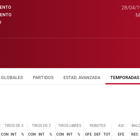
IENTO
28/04/1
IENTO
M
D
GLOBALES
PARTIDOS
ESTAD. AVANZADA
TEMPORADAS
TIROS DE 3
TIROS DE 2
TIROS LIBRES
REBOTES
ASI
BAL
CON
INT
%
CON
INT
%
CON
INT
%
OFE
DEF
TOT
EFE
REC