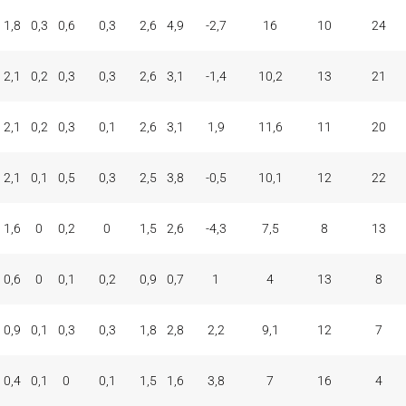
ONES
TAP.
FALTAS
PER
FAV
CON
COM
REC
1,8
0,3
0,6
0,3
2,6
4,9
-2,7
16
10
24
MAT
+/-
VAL
V
D
2,1
0,2
0,3
0,3
2,6
3,1
-1,4
10,2
13
21
2,1
0,2
0,3
0,1
2,6
3,1
1,9
11,6
11
20
2,1
0,1
0,5
0,3
2,5
3,8
-0,5
10,1
12
22
1,6
0
0,2
0
1,5
2,6
-4,3
7,5
8
13
0,6
0
0,1
0,2
0,9
0,7
1
4
13
8
0,9
0,1
0,3
0,3
1,8
2,8
2,2
9,1
12
7
0,4
0,1
0
0,1
1,5
1,6
3,8
7
16
4