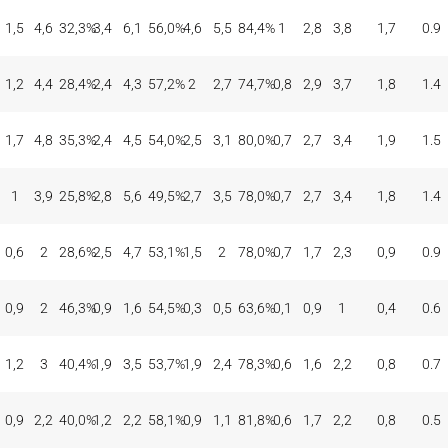
TIROS DE 3
TIROS DE 2
TIROS LIBRES
REBOTES
ASI
BAL
CON
INT
%
CON
INT
%
CON
INT
%
OFE
DEF
TOT
EFE
REC
1,5
4,6
32,3
%
3,4
6,1
56,0
%
4,6
5,5
84,4
%
1
2,8
3,8
1,7
0.9
1,2
4,4
28,4
%
2,4
4,3
57,2
%
2
2,7
74,7
%
0,8
2,9
3,7
1,8
1.4
1,7
4,8
35,3
%
2,4
4,5
54,0
%
2,5
3,1
80,0
%
0,7
2,7
3,4
1,9
1.5
1
3,9
25,8
%
2,8
5,6
49,5
%
2,7
3,5
78,0
%
0,7
2,7
3,4
1,8
1.4
0,6
2
28,6
%
2,5
4,7
53,1
%
1,5
2
78,0
%
0,7
1,7
2,3
0,9
0.9
0,9
2
46,3
%
0,9
1,6
54,5
%
0,3
0,5
63,6
%
0,1
0,9
1
0,4
0.6
1,2
3
40,4
%
1,9
3,5
53,7
%
1,9
2,4
78,3
%
0,6
1,6
2,2
0,8
0.7
0,9
2,2
40,0
%
1,2
2,2
58,1
%
0,9
1,1
81,8
%
0,6
1,7
2,2
0,8
0.5