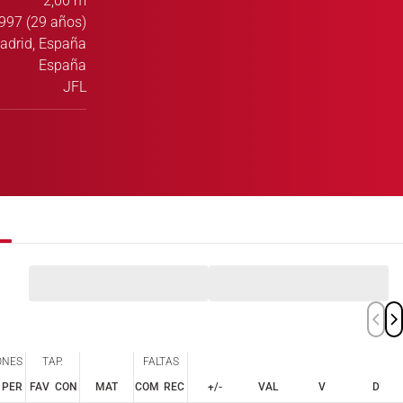
2,00 m
997 (29 años)
adrid, España
España
JFL
ONES
TAP.
FALTAS
PER
FAV
CON
MAT
COM
REC
+/-
VAL
V
D