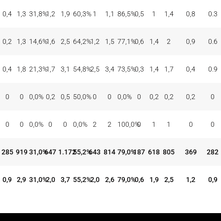
0,4
1,3
31,8
%
1,2
1,9
60,3
%
1
1,1
86,5
%
0,5
1
1,4
0,8
0.3
0,2
1,3
14,6
%
1,6
2,5
64,2
%
1,2
1,5
77,1
%
0,6
1,4
2
0,9
0.6
0,4
1,8
21,3
%
1,7
3,1
54,8
%
2,5
3,4
73,5
%
0,3
1,4
1,7
0,4
0.9
0
0
0,0
%
0,2
0,5
50,0
%
0
0
0,0
%
0
0,2
0,2
0,2
0
0
0
0,0
%
0
0
0,0
%
2
2
100,0
%
0
1
1
0
0
285
919
31,0
%
647
1.172
55,2
%
643
814
79,0
%
187
618
805
369
282
0,9
2,9
31,0
%
2,0
3,7
55,2
%
2,0
2,6
79,0
%
0,6
1,9
2,5
1,2
0,9