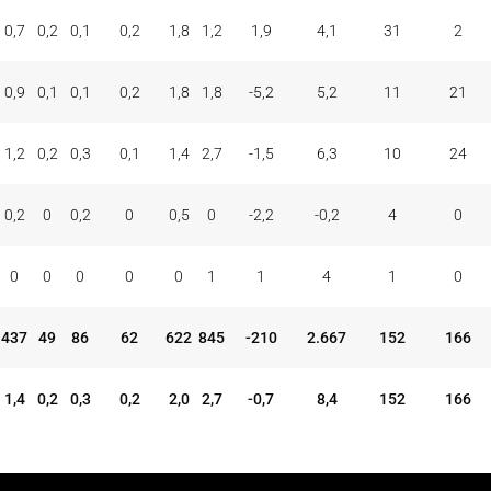
0,7
0,2
0,1
0,2
1,8
1,2
1,9
4,1
31
2
0,9
0,1
0,1
0,2
1,8
1,8
-5,2
5,2
11
21
1,2
0,2
0,3
0,1
1,4
2,7
-1,5
6,3
10
24
0,2
0
0,2
0
0,5
0
-2,2
-0,2
4
0
0
0
0
0
0
1
1
4
1
0
437
49
86
62
622
845
-210
2.667
152
166
1,4
0,2
0,3
0,2
2,0
2,7
-0,7
8,4
152
166