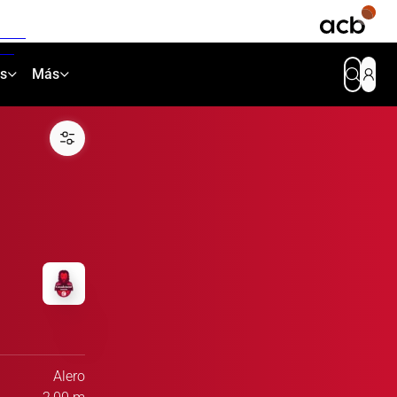
as
Más
Alero