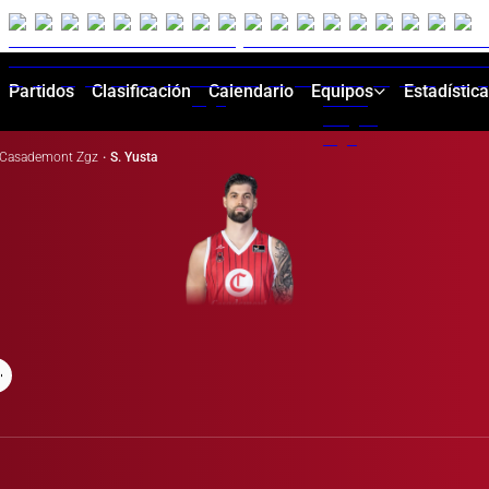
Partidos
Clasificación
Calendario
Equipos
Estadístic
Casademont Zgz
·
S. Yusta