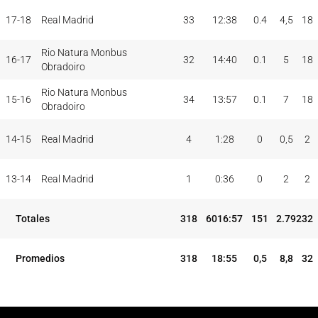
17-18
Real Madrid
33
12:38
0.4
4,5
18
Rio Natura Monbus
16-17
32
14:40
0.1
5
18
Obradoiro
Rio Natura Monbus
15-16
34
13:57
0.1
7
18
Obradoiro
14-15
Real Madrid
4
1:28
0
0,5
2
13-14
Real Madrid
1
0:36
0
2
2
Totales
318
6016:57
151
2.792
32
Promedios
318
18:55
0,5
8,8
32