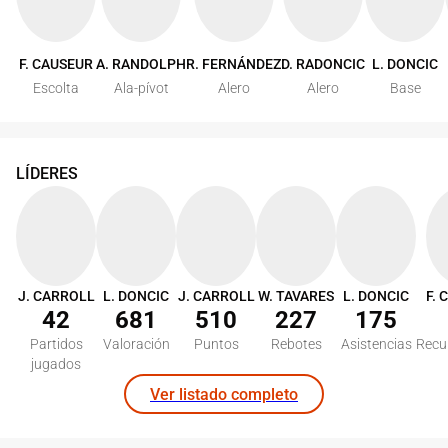
F. CAUSEUR
A. RANDOLPH
R. FERNÁNDEZ
D. RADONCIC
L. DONCIC
Escolta
Ala-pívot
Alero
Alero
Base
LÍDERES
J. CARROLL
L. DONCIC
J. CARROLL
W. TAVARES
L. DONCIC
42
681
510
227
175
Partidos
Valoración
Puntos
Rebotes
Asistencias
Recu
jugados
Ver listado completo