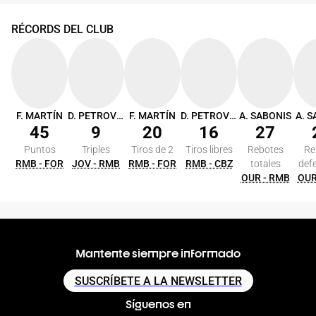
RÉCORDS DEL CLUB
F. MARTÍN
D. PETROVIC
F. MARTÍN
D. PETROVIC
A. SABONIS
A. 
45
9
20
16
27
Puntos
Triples
Tiros de 2
Tiros libres
Rebotes
Re
RMB - FOR
JOV - RMB
RMB - FOR
RMB - CBZ
totales
def
OUR - RMB
OUR
Mantente siempre informado
SUSCRÍBETE A LA NEWSLETTER
Síguenos en