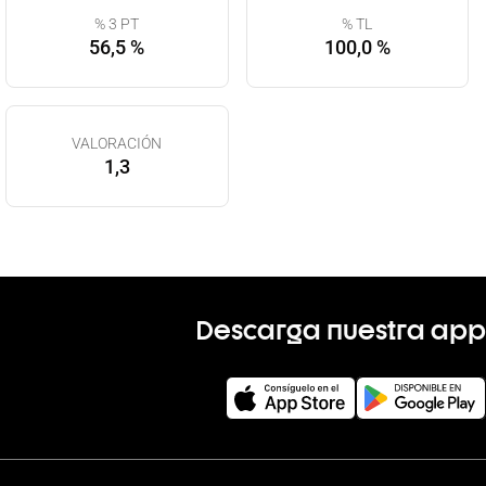
% 3 PT
% TL
56,5 %
100,0 %
VALORACIÓN
1,3
Descarga nuestra app