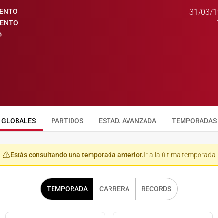
IENTO
31/03/1
IENTO
D
GLOBALES
PARTIDOS
ESTAD. AVANZADA
TEMPORADAS
Estás consultando una temporada anterior.
Ir a la última temporada
TEMPORADA
CARRERA
RECORDS