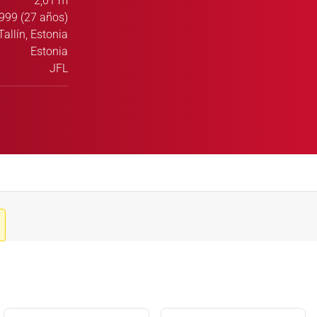
2,01 m
999 (27 años)
Tallín, Estonia
Estonia
JFL