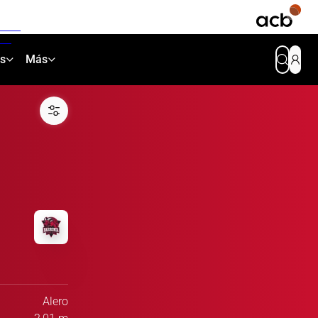
as
Más
Alero