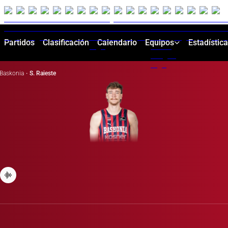
Partidos
Clasificación
Calendario
Equipos
Estadístic
Baskonia
·
S. Raieste