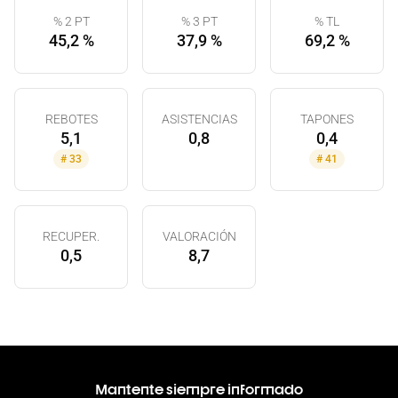
% 2 PT
% 3 PT
% TL
45,2 %
37,9 %
69,2 %
REBOTES
ASISTENCIAS
TAPONES
5,1
0,8
0,4
#
33
#
41
RECUPER.
VALORACIÓN
0,5
8,7
Mantente siempre informado