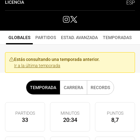
LICENCIA
ESP
GLOBALES
PARTIDOS
ESTAD. AVANZADA
TEMPORADAS
Estás consultando una temporada anterior.
Ir a la última temporada
TEMPORADA
CARRERA
RECORDS
PARTIDOS
MINUTOS
PUNTOS
33
20:34
8,7