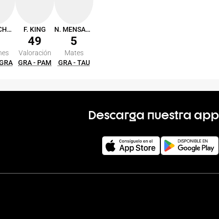
C. BORCHARDT
F. KING
N. MENSAH-BONSU
49
5
nes
Valoración
Mates
 GRA
GRA - PAM
GRA - TAU
Descarga nuestra app