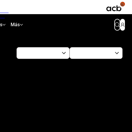
as
Más