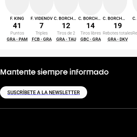
F. KING
F. VIDENOV
C. BORCHARDT
C. BORCHARDT
C. BORCHARDT
41
7
12
14
19
Puntos
Triples
Tiros de 2
Tiros libres
Rebotes totales
Re
GRA - PAM
FCB - GRA
GRA - TAU
GBC - GRA
GRA - DKV
Mantente siempre informado
SUSCRÍBETE A LA NEWSLETTER