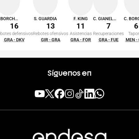
C. BORCHARDT
S. GUARDIA
F. KING
C. GIANELLA
16
13
11
7
6
botes defensivos
Rebotes ofensivos
Asistencias
Recuperaciones
Tapo
GRA - DKV
GIR - GRA
GRA - FOR
GRA - FUE
MEN -
Síguenos en