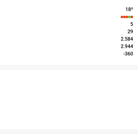
18
º
5
29
2.584
2.944
-360