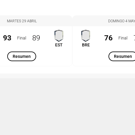
MARTES 29 ABRIL
DOMINGO 4 MA
93
89
76
Final
Final
EST
BRE
Resumen
Resumen