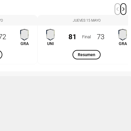
YO
JUEVES 15 MAYO
72
81
73
Final
GRA
UNI
GRA
Resumen