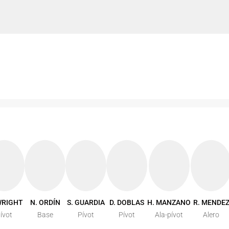
WRIGHT
N. ORDÍN
S. GUARDIA
D. DOBLAS
H. MANZANO
R. MENDE
ívot
Base
Pívot
Pívot
Ala-pívot
Alero