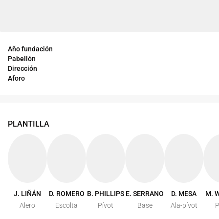
Año fundación
Pabellón
Dirección
Aforo
PLANTILLA
J. LIÑÁN
D. ROMERO
B. PHILLIPS
E. SERRANO
D. MESA
M. 
Alero
Escolta
Pívot
Base
Ala-pívot
P