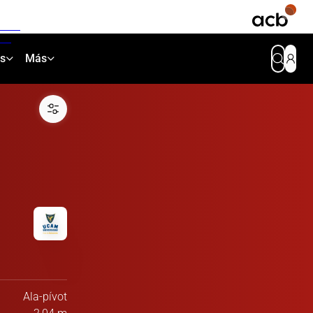
as
Más
Ala-pívot