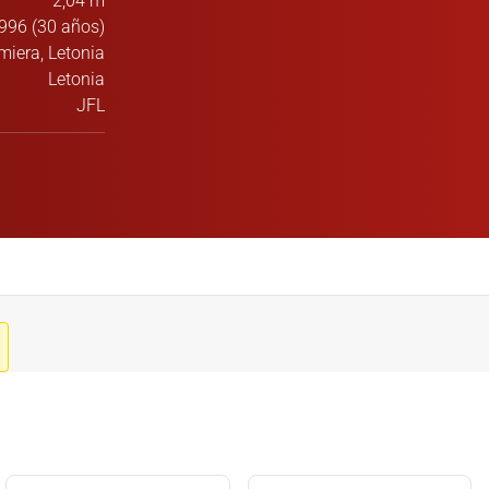
2,04 m
996 (30 años)
miera, Letonia
Letonia
JFL