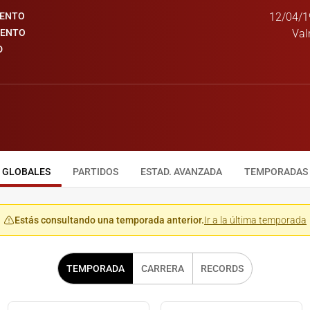
IENTO
12/04/1
IENTO
Val
D
GLOBALES
PARTIDOS
ESTAD. AVANZADA
TEMPORADAS
Estás consultando una temporada anterior.
Ir a la última temporada
TEMPORADA
CARRERA
RECORDS