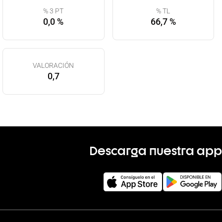
% 3 PT
% TL
0,0 %
66,7 %
VALORACIÓN
0,7
Descarga nuestra app