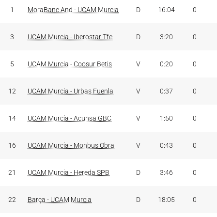
J
PARTIDOS
RES.
MIN
PT
1
MoraBanc And - UCAM Murcia
D
16:04
0
3
UCAM Murcia - Iberostar Tfe
D
3:20
0
5
UCAM Murcia - Coosur Betis
V
0:20
0
12
UCAM Murcia - Urbas Fuenla
V
0:37
0
14
UCAM Murcia - Acunsa GBC
V
1:50
0
16
UCAM Murcia - Monbus Obra
V
0:43
0
21
UCAM Murcia - Hereda SPB
D
3:46
0
22
Barça - UCAM Murcia
D
18:05
0