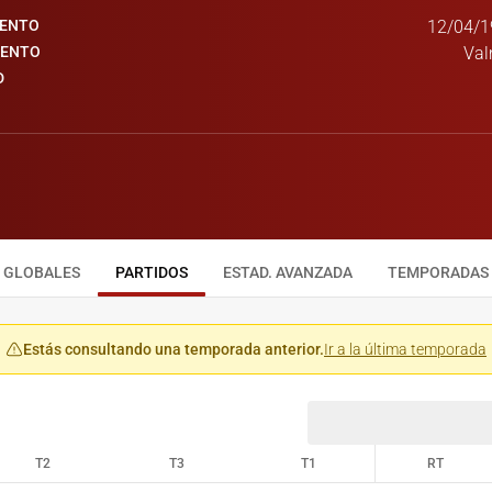
IENTO
12/04/1
IENTO
Val
D
GLOBALES
PARTIDOS
ESTAD. AVANZADA
TEMPORADAS
Estás consultando una temporada anterior.
Ir a la última temporada
T2
T3
T1
RT