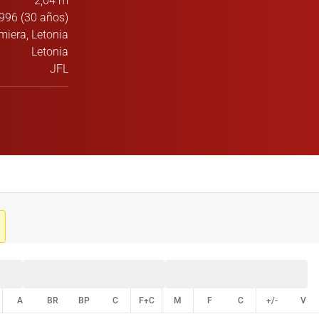
2,04 m
996 (30 años)
miera, Letonia
Letonia
JFL
A
BR
BP
C
F+C
M
F
C
+/-
V