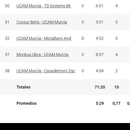
30
UCAM Murcia - TD Systems Bk
V
6:01
4
31
Coosur Betis - UCAM Murcia
V
3:01
0
32
UCAM Murcia - MoraBanc And
D
4:52
0
37
Monbus Obra - UCAM Murcia
V
8:37
4
38
UCAM Murcia - Casademont Zgz
V
4:04
2
Totales
71:20
10
Promedios
5:29
0,77
0