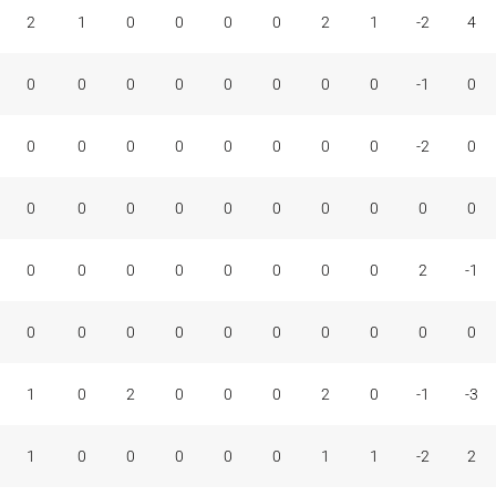
A
BR
BP
C
F+C
M
F
C
+/-
V
2
1
0
0
0
0
2
1
-2
4
0
0
0
0
0
0
0
0
-1
0
0
0
0
0
0
0
0
0
-2
0
0
0
0
0
0
0
0
0
0
0
0
0
0
0
0
0
0
0
2
-1
0
0
0
0
0
0
0
0
0
0
1
0
2
0
0
0
2
0
-1
-3
1
0
0
0
0
0
1
1
-2
2