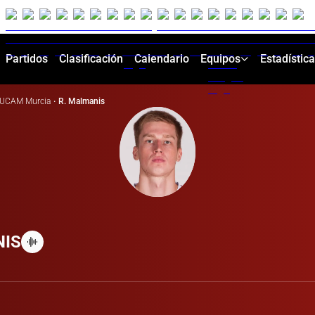
Partidos
Clasificación
Calendario
Equipos
Estadístic
UCAM Murcia
·
R. Malmanis
IS