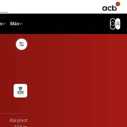
as
Más
Ala-pívot