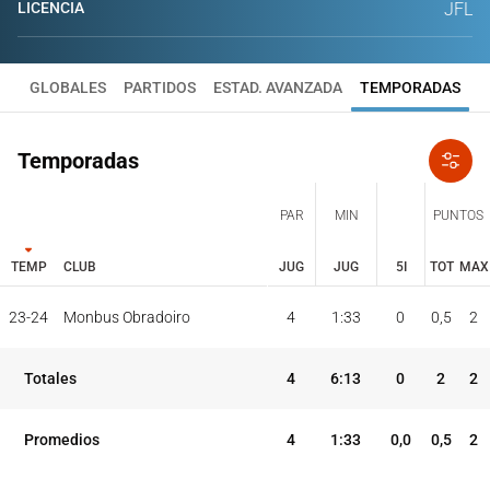
LICENCIA
JFL
GLOBALES
PARTIDOS
ESTAD. AVANZADA
TEMPORADAS
Temporadas
PAR
MIN
PUNTOS
TEMP
CLUB
JUG
JUG
5I
TOT
MAX
JUG
JUG
TOT
MAX
23-24
Monbus Obradoiro
4
1:33
0
0,5
2
PAR
MIN
PUNTOS
TEMP
CLUB
5I
Totales
4
6:13
0
2
2
Promedios
4
1:33
0,0
0,5
2