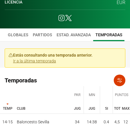
LICENCIA
EUR
GLOBALES
PARTIDOS
ESTAD. AVANZADA
TEMPORADAS
Estás consultando una temporada anterior.
Ir a la última temporada
Temporadas
PAR
MIN
PUNTOS
TEMP
CLUB
JUG
JUG
5I
TOT
MAX
JUG
JUG
TOT
MAX
14-15
Baloncesto Sevilla
34
14:38
0.4
4,5
12
PAR
MIN
PUNTOS