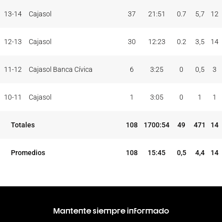
TEMP
CLUB
5I
13-14
Cajasol
37
21:51
0.7
5,7
12
12-13
Cajasol
30
12:23
0.2
3,5
14
11-12
Cajasol Banca Cívica
6
3:25
0
0,5
3
10-11
Cajasol
1
3:05
0
1
1
Totales
108
1700:54
49
471
14
Promedios
108
15:45
0,5
4,4
14
Mantente siempre informado