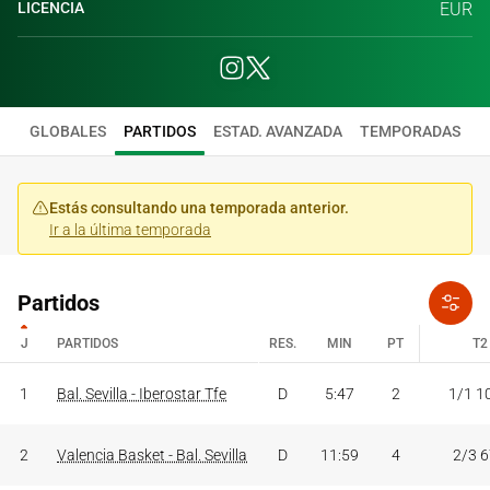
LICENCIA
EUR
GLOBALES
PARTIDOS
ESTAD. AVANZADA
TEMPORADAS
Estás consultando una temporada anterior.
Ir a la última temporada
Partidos
J
PARTIDOS
RES.
MIN
PT
T2
J
PARTIDOS
RES.
MIN
PT
T2
1
Bal. Sevilla - Iberostar Tfe
D
5:47
2
1/1 1
2
Valencia Basket - Bal. Sevilla
D
11:59
4
2/3 