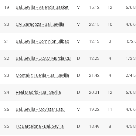
19
Bal. Sevilla - Valencia Basket
V
15:12
12
5/6 
20
CAI Zaragoza - Bal. Sevilla
V
22:15
10
4/6 
21
Bal. Sevilla - Dominion Bilbao
V
12:13
0
0/2 
22
Bal. Sevilla - UCAM Murcia CB
D
12:23
4
1/3 
23
Montakit Fuenla - Bal. Sevilla
D
21:42
4
2/4 
24
Real Madrid - Bal. Sevilla
D
20:01
12
5/6 
25
Bal. Sevilla - Movistar Estu
V
19:22
11
4/6 
26
FC Barcelona - Bal. Sevilla
D
18:49
8
4/5 