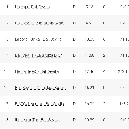
11
Unicaja - Bal. Sevilla
D
5:13
0
0/0 
12
Bal. Sevilla - MoraBanc And.
D
4:51
0
0/0 
13
Laboral Kutxa - Bal. Sevilla
D
18:05
6
1/1 1
14
Bal. Sevilla - La Bruixa D´Or
D
11:58
2
1/1 1
15
Herbalife GC - Bal. Sevilla
D
12:46
4
2/2 1
16
Bal. Sevilla - Gipuzkoa Basket
D
15:21
0
0/2 
17
FIATC Joventut - Bal. Sevilla
D
16:04
2
1/5 
18
Iberostar Tfe - Bal. Sevilla
D
10:39
0
0/0 