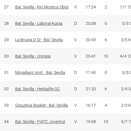
27
Bal. Sevilla - Rio Monbus Obra
V
17:24
2
1/1 1
28
Bal. Sevilla - Laboral Kutxa
D
20:08
0
0/3 
29
La Bruixa D´Or - Bal. Sevilla
V
20:43
6
3/5 
30
Bal. Sevilla - Unicaja
V
25:41
10
4/4 1
31
MoraBanc And. - Bal. Sevilla
D
17:40
0
0/3 
32
Bal. Sevilla - Herbalife GC
D
21:20
6
2/4 
33
Gipuzkoa Basket - Bal. Sevilla
V
16:17
4
2/3 
34
Bal. Sevilla - FIATC Joventut
V
19:08
10
5/7 