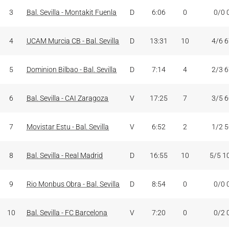
3
Bal. Sevilla - Montakit Fuenla
D
6:06
0
0/0 
4
UCAM Murcia CB - Bal. Sevilla
D
13:31
10
4/6 
5
Dominion Bilbao - Bal. Sevilla
D
7:14
4
2/3 
6
Bal. Sevilla - CAI Zaragoza
V
17:25
7
3/5 
7
Movistar Estu - Bal. Sevilla
V
6:52
2
1/2 
8
Bal. Sevilla - Real Madrid
D
16:55
10
5/5 1
9
Rio Monbus Obra - Bal. Sevilla
D
8:54
0
0/0 
10
Bal. Sevilla - FC Barcelona
V
7:20
0
0/2 