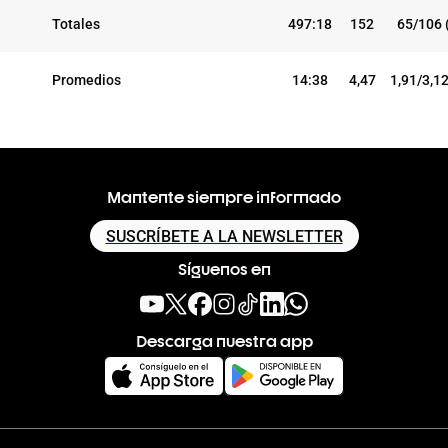
Totales
497:18
152
65/106 
Promedios
14:38
4,47
1,91/3,1
Mantente siempre informado
SUSCRÍBETE A LA NEWSLETTER
Síguenos en
Descarga nuestra app